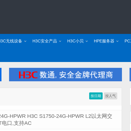
H3C无线设备
H3C安全产品
H3C小贝
HPE服务器
P
按日期
按人气
24G-HPWR H3C S1750-24G-HPWR L2以太网交
E-T电口,支持AC