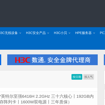
H3C无线设备
H3C安全产品
H3C小贝
HPE服务器
P
按日期
按人气
2颗*英特尔至强6416H 2.2GHz 三十六核心丨192GB内
i 4G缓存阵列卡丨1600W双电源丨三年质保）