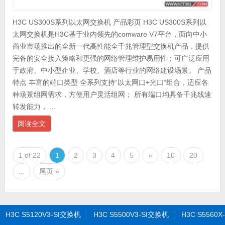
H3C US300S系列以太网交换机 产品彩页 H3C US300S系列以
太网交换机是H3C基于业内领先的comware V7平台，面向中小
商业市场推出的全新一代高性能全千兆管理型交换机产品，提供
完备的安全接入策略和更强的网络管理维护易用性；可广泛应用
于政府、中小型企业、学校、酒店等行业的网络建设场景。 产品
特点 丰富的端口类型 全系列支持“以太网口+光口”组合，适应各
种场景组网需求，方便用户灵活组网； 所有端口均具备千兆线速
转发能力， ...
阅读全文
1 of 22
1
2
3
4
5
»
10
20
...
尾页 »
H3C S5120V3-SI交换机
H3C S5500V3-SI交换机
H3C S5560X-