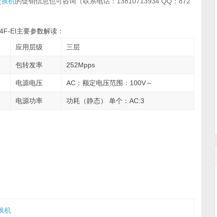
交换机
的促销信息也可咨询（联系电话：13810713934 QQ：872
-54F-EI主要参数解读：
应用层级
三层
包转发率
252Mpps
电源电压
AC：额定电压范围：100V～
电源功率
功耗（静态） 单个：AC:3
换机