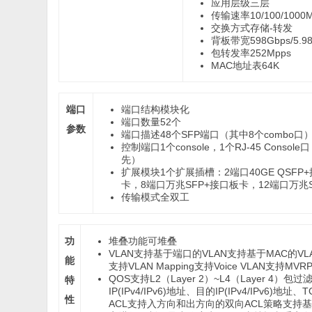
应用层级
三层
传输速率
10/100/1000
交换方式
存储-转发
背板带宽
598Gbps/5.9
包转发率
252Mpps
MAC地址表
64K
端口
端口结构
模块化
端口数量
52个
参数
端口描述
48个SFP端口（其中8个combo口
控制端口
1个console，1个RJ-45 Consol
先）
扩展模块
1个扩展插槽：2端口40GE QSF
卡，8端口万兆SFP+接口板卡，12端口万兆
传输模式
全双工
功
堆叠功能
可堆叠
VLAN
支持基于端口的VLAN支持基于MAC的VLA
能
支持VLAN Mapping支持Voice VLAN支持MVR
QOS
支持L2（Layer 2）~L4（Layer 
特
IP(IPv4/IPv6)地址、目的IP(IPv4/IPv6
性
ACL支持入方向和出方向的双向ACL策略支持