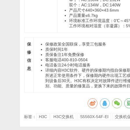
双个：AC:134W，DC:140W
产品尺寸
440×360×43.6mm
产品重量
≤6.7kg
环境标准
工作环境温度：0℃～45
工作环境相对湿度（非凝露）：5%
保
保修政策
全国联保，享受三包服务
质保时间
1年
修
质保备注
1年免费保修
客服电话
400-810-0504
信
电话备注
24小时电话服务
息
详细内容
H3C软件、硬件的保修期均指自保修
所述正常使用条件下，保修期内硬件出现工艺或
到设备后30天。H3C有权决定对故障件进行
别、功能、质量的修复品，更换下来的故障件归
标签：
H3C
H3C交换机
S5560X-54F-EI
交换机