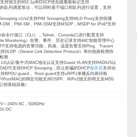
持报文的802.1p和DSCP优先级重新标记支持
）功能支持灵活的队列调度算法，可以同时基于端口和队列进行设置，支持
 Snooping v1/v2支持PIM Snooping支持MLD Proxy支持组播
IM-DM，PIM-SM，PIM-SSM支持MSDP，MSDP for IPv6*支持
持命令行接口（CLI），Telnet，Console口进行配置支持
mote Monitoring）告警、事件、历史记录支持iMC智能管理中心
支持电源的告警功能，风扇、温度告警支持Ping、Tracert
DLDP（Device Link Detection Protocol）单向链路检测协
回检测
认证/集中式MAC地址认证支持Guest VLAN支持RADIUS认
D可支持DHCP Snooping，防止欺骗的DHCP
服务器
支持动
U guard， Root guard支持uRPF(单播反向路径检
Port/MAC的绑定功能支持OSPF、RIPv2报文的明文及MD5
ure，公钥基础设施）
240V AC，50/60Hz
V DC