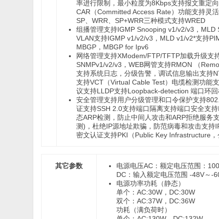
率进行限制，最小粒度为8Kbps支持报文重定向支
CAR（Committed Access Rate
SP、WRR、SP+WRR三种模式支持WRED
组播管理
支持IGMP Snooping v1/v2/v3，MLD
VLAN支持IGMP v1/v2/v3，MLD v1/v2*支持P
MBGP，MBGP for Ipv6
网络管理
支持XModem/FTP/TFTP加载升级支
SNMPv1/v2/v3，WEB网管支持RMON （Re
支持系统日志，分级告警，调试信息输出支持NTP
支持VCT（Virtual Cable Test）电缆检测功能支持
议支持LLDP支持Loopback-detection 端口环
安全管理
支持用户分级管理和口令保护支持802.1X
证支持SSH 2.0支持端口隔离支持端口安全支持EA
态ARP检测，防止中间人攻击和ARP拒绝服务支持BPD
测)，杜绝IP源地址欺骗，防范病毒和攻击支持IP/
密文认证支持PKI（Public Key Infrastruct
其它参数
电源电压
AC：额定电压范围：100V～
DC：输入额定电压范围 -48V～-60
电源功率
功耗（静态）
单个：AC:30W，DC:30W
双个：AC:37W，DC:36W
功耗（满负荷时）
单个：AC:130W，DC:132W