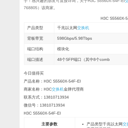
手！感兴趣的朋友可直接详询，关于H3C S5560X-54F-EI
768805
）该商家。
H3C S5560X
产品类型
千兆以太网
交换机
背板带宽
598Gbps/5.98Tbps
端口结构
模块化
端口描述
48个SFP端口（其中8个comb
今日值得买
产品名称：H3C S5560X-54F-EI
商家名称：H3C
交换机
金牌代理商
联系方式：13810713934
微信号：13810713934
H3C S5560X-54F-EI
主要参数
产品类型
千兆以太网
交