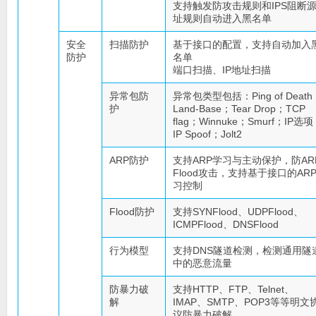
支持触发防攻击规则和IPS阻断
址规则自动进入黑名单
安全
扫描防护
基于接口的配置，支持自动加入
防护
名单
端口扫描、IP地址扫描
异常包防
异常包类型包括：Ping of Death
护
Land-Base；Tear Drop；TCP
flag；Winnuke；Smurf；IP选
IP Spoof；Jolt2
ARP防护
支持ARP学习与主动保护，防AR
Flood攻击，支持基于接口的AR
习控制
Flood防护
支持SYNFlood、UDPFlood、
ICMPFlood、DNSFlood
行为模型
支持DNS隧道检测，检测通用隧
中的恶意流量
防暴力破
支持HTTP、FTP、Telnet、
解
IMAP、SMTP、POP3等等明文
议防暴力破解