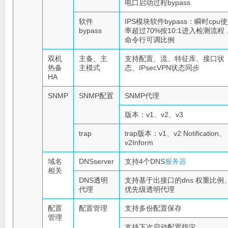
电口启动过程bypass
软件
IPS模块软件bypass：瞬时cpu
bypass
率超过70%按10:1进入检测流程
命令行可调比例
双机
主备、主
支持配置、流、特征库、接口状
热备
主模式
态、IPsecVPN状态同步
HA
SNMP
SNMP配置
SNMP代理
版本：v1、v2、v3
trap
trap版本：v1、v2 Notification、
v2Inform
域名
DNSserver
支持4个DNS
服务器
相关
DNS透明
支持基于出接口的dns 权重比例
代理
优先级透明代理
配置
配置管理
支持多份配置保存
管理
支持下次启动配置指定