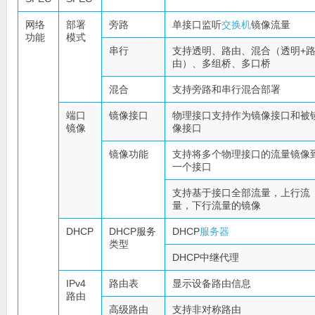
网络
部署
旁路
单接口监听
交换机
镜像流量
功能
模式
串行
支持透明、路由、混合（透明+
由）、多组桥、多口桥
混合
支持旁路和串行混合部署
端口
镜像接口
物理接口支持作为镜像接口和被
镜像
像接口
镜像功能
支持将多个物理接口的流量镜像
一个接口
支持基于接口全部流量，上行流
量，下行流量的镜像
DHCP
DHCP服务
DHCP
服务器
类型
DHCP中继代理
IPv4
路由表
显示设备路由信息
路由
高级路由
支持非对称路由