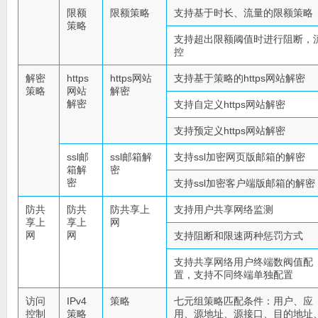
限额
限额策略
支持基于时长、流量的限额策略
策略
支持超出限额阈值时进行阻断，
控
解密
https
https网站
支持基于策略的https网站解密
策略
网站
解密
解密
支持自定义https网站解密
支持预定义https网站解密
ssl邮
ssl邮箱解
支持ssl加密网页版邮箱的解密
箱解
密
密
支持ssl加密客户端版邮箱的解密
防共
防共
防共享上
支持用户共享网络监测
享上
享上
网
网
网
支持阻断和限速两种惩罚方式
支持共享网络用户终端数阀值配
置，支持不同终端单独配置
访问
IPv4
策略
七元组策略匹配条件：用户、应
控制
策略
用、源地址、源接口、目的地址