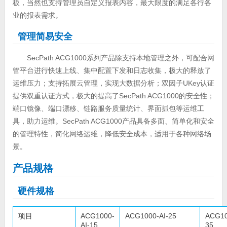
板，当然也支持管理员自定义报表内容，最大限度的满足各行各
业的报表需求。
管理简易安全
SecPath ACG1000系列产品除支持本地管理之外，可配合网
管平台进行快速上线、集中配置下发和日志收集，极大的释放了
运维压力；支持拓展云管理，实现大数据分析；双因子UKey认证
提供双重认证方式，极大的提高了SecPath ACG1000的安全性；
端口镜像、端口漂移、链路服务质量统计、界面抓包等运维工
具，助力运维。SecPath ACG1000产品具备多面、简单化和安全
的管理特性，简化网络运维，降低安全成本，适用于各种网络场
景。
产品规格
硬件规格
项目
ACG1000-
ACG1000-AI-25
ACG10
AI-15
35