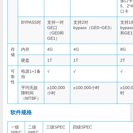
接口卡
5、2*
口卡
BYPASS对
支持一对
支持2对
支持1
GE口
bypass（GE0~GE3）
bypa
（GE0和
和GE
GE1）
存
内存
4G
4G
8G
储
硬盘
1T
1T
2T
可
电源1+1备
√
√
√
靠
份
性
平均无故
≥100,000
≥100,000小时
≥100,
障时间
小时
时
（MTBF）
软件规格
一级
二级
三级SPEC
四级SPEC
SPEC
SPEC