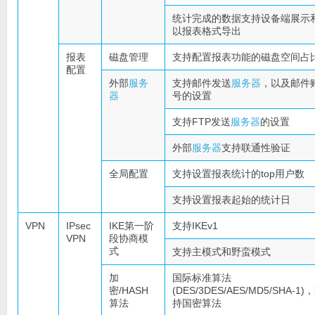
统计完成的数据支持设备端展示
以报表格式导出
报表
磁盘管理
支持配置报表功能的磁盘空间占
配置
外部
服务
支持邮件发送
服务器
，以及邮件
器
号的设置
支持FTP发送
服务器
的设置
外部
服务器
支持联通性验证
全局配置
支持设置报表统计的top用户数
支持设置报表起始的统计日
VPN
IPsec
IKE第一阶
支持IKEv1
VPN
段协商模
式
支持主模式和野蛮模式
加
国际标准算法
密/HASH
(DES/3DES/AES/MD5/SHA-1)
算法
持国密算法