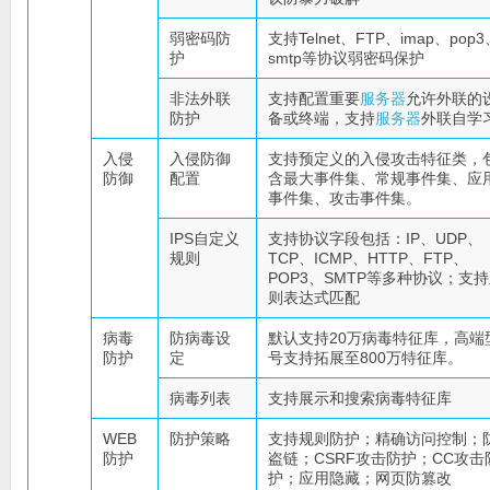
弱密码防
支持Telnet、FTP、imap、pop3
护
smtp等协议弱密码保护
非法外联
支持配置重要
服务器
允许外联的
防护
备或终端，支持
服务器
外联自学
入侵
入侵防御
支持预定义的入侵攻击特征类，
防御
配置
含最大事件集、常规事件集、应
事件集、攻击事件集。
IPS自定义
支持协议字段包括：IP、UDP、
规则
TCP、ICMP、HTTP、FTP、
POP3、SMTP等多种协议；支
则表达式匹配
病毒
防病毒设
默认支持20万病毒特征库，高端
防护
定
号支持拓展至800万特征库。
病毒列表
支持展示和搜索病毒特征库
WEB
防护策略
支持规则防护；精确访问控制；
防护
盗链；CSRF攻击防护；CC攻击
护；应用隐藏；网页防篡改