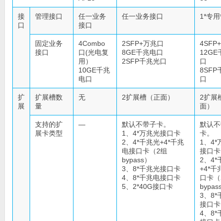
接
管理接口
任一业务
任一业务接口
1*专
口
接口
固定业务
4Combo
2SFP+万兆口
4SFP
接口
口(光电复
8GE千兆电口
12G
用）
2SFP千兆光口
口
10GE千兆
8SF
电口
口
扩
扩展槽数
无
2扩展槽（正面）
2扩展
展
量
面）
支持的扩
—
默认不带子卡。
默认不
展卡类型
1、4*万兆光接口卡
卡。
2、4*千兆光+4*千兆
1、4
电接口卡（2组
接口卡
bypass）
2、4
3、8*千兆光接口卡
+4*
4、8*千兆电接口卡
口卡（
5、2*40G接口卡
bypas
3、8
接口卡
4、8