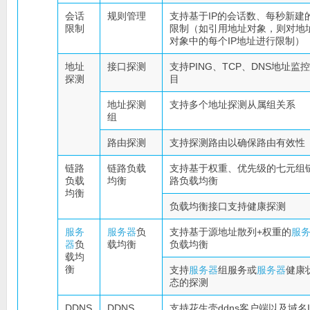
会话
规则管理
支持基于IP的会话数、每秒新建
限制
限制（如引用地址对象，则对地
对象中的每个IP地址进行限制）
地址
接口探测
支持PING、TCP、DNS地址监
探测
目
地址探测
支持多个地址探测从属组关系
组
路由探测
支持探测路由以确保路由有效性
链路
链路负载
支持基于权重、优先级的七元组
负载
均衡
路负载均衡
均衡
负载均衡接口支持健康探测
服务
服务器
负
支持基于源地址散列+权重的
服
器
负
载均衡
负载均衡
载均
衡
支持
服务器
组服务或
服务器
健康
态的探测
DDNS
DDNS
支持花生壳ddns客户端以及域名I