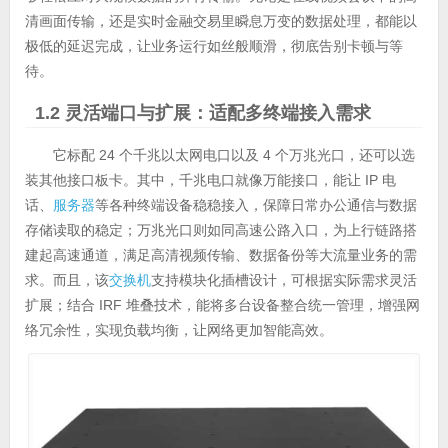
清画面传输，还是实时金融交易里瞬息万变的数据处理，都能以
极低的延迟完成，让业务运行如丝般顺滑，彻底告别卡顿与等
待。
1.2 灵活端口与扩展：适配多终端接入需求
它标配 24 个千兆以太网电口以及 4 个万兆光口，还可以选
装其他接口板卡。其中，千兆电口就像万能接口，能让 IP 电
话、
服务器
等各种终端设备稳稳接入，保障日常办公通信与数据
存储读取的稳定；万兆光口则如同高速公路入口，为上行链路搭
建起高速通道，满足高清视频传输、数据备份等大流量业务的需
求。而且，该
交换机
支持模块化插槽设计，可根据实际需求灵活
扩展；结合 IRF 堆叠技术，能将多台设备整合统一管理，增强网
络冗余性，实现负载均衡，让网络更加智能高效。