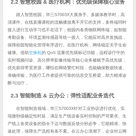
2.2 智慧校园 & 医疗机构：优先级保障核心业务
踏入智慧校园，华三S7003X大展身手。多媒体教学时，高
清课件、在线直播课程的流畅播放离不开它的支持，多终端同时
接入进行互动学习也不在话下；校园内各类物联网终端，如智能
考勤设备、环境监测传感器等统一接入，它能应对高并发挑战，
保障校园智能化管理有序进行。在医疗机构，网络稳定关乎生命
健康。借助
交换机
的 QoS 流量优先级标记功能，远程诊疗中的
实时视频问诊、高分辨率影像传输等核心业务被赋予高优先级，
优先获得带宽资源，哪怕在网络繁忙时段，也能确保数据快速、
准确传输，为医疗工作者提供可靠的信息交互桥梁，助力精准诊
断与治疗 。
2.3 智能制造 & 云办公：弹性适配业务迭代
在智能制造领域，华三S7003X针对工业协议进行优化，实
现微秒级确定性时延，满足生产线设备实时控制的严苛要求。生
产线上各类设备的指令下达与数据反馈分秒必争，它能精准、快
速处理，保障生产流程有条不紊。在云办公浪潮下，企业对云网