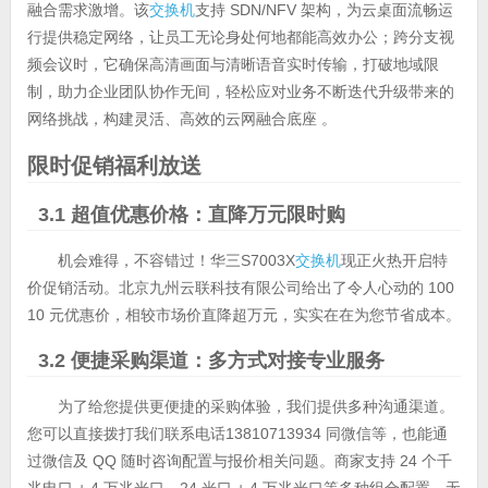
融合需求激增。该
交换机
支持 SDN/NFV 架构，为云桌面流畅运
行提供稳定网络，让员工无论身处何地都能高效办公；跨分支视
频会议时，它确保高清画面与清晰语音实时传输，打破地域限
制，助力企业团队协作无间，轻松应对业务不断迭代升级带来的
网络挑战，构建灵活、高效的云网融合底座 。
限时促销福利放送
3.1 超值优惠价格：直降万元限时购
机会难得，不容错过！华三S7003X
交换机
现正火热开启特
价促销活动。北京九州云联科技有限公司给出了令人心动的 100
10 元优惠价，相较市场价直降超万元，实实在在为您节省成本。
3.2 便捷采购渠道：多方式对接专业服务
为了给您提供更便捷的采购体验，我们提供多种沟通渠道。
您可以直接拨打我们联系电话13810713934 同微信等，也能通
过微信及 QQ 随时咨询配置与报价相关问题。商家支持 24 个千
兆电口 + 4 万兆光口、24 光口 + 4 万兆光口等多种组合配置，无