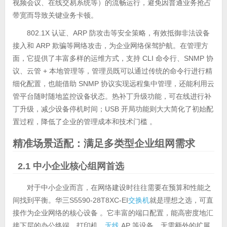
视频会议、在线交易系统等）的流畅运行，避免因普通业务抢占
带宽而导致关键业务卡顿。
802.1X 认证、ARP 防攻击等安全策略，有效抵御非法设备
接入和 ARP 欺骗等网络攻击，为企业网络保驾护航。在管理方
面，它提供了丰富多样的运维方式，支持 CLI 命令行、SNMP 协
议、云管 + 本地管理等，管理员既可以通过传统的命令行进行精
细化配置，也能借助 SNMP 协议实现远程集中管理，还能利用云
管平台随时随地监控设备状态。热补丁升级功能，可在线进行补
丁升级，减少设备停机时间；USB 开局功能则大大简化了初始配
置过程，降低了企业的管理成本和技术门槛 。
精准场景适配：满足多类型企业组网需求
2.1 中小企业核心组网首选
对于中小企业而言，在网络建设时往往需要在预算和性能之
间找到平衡。华三S5590-28T8XC-EI
交换机
就是理想之选，可直
接作为企业网络的核心设备 。它丰富的端口配置，能高密度地汇
接下层的办公终端、打印机、
无线
AP 等设备，无需额外的扩展