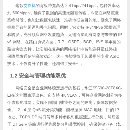
这款
交换机
的背板带宽高达 2.4Tbps/24Tbps，包转发率达
到 660Mpps，确保了数据的高速无阻塞传输，即便在网络流量
高峰时段，也能让数据包快速、准确地抵达目的地，避免了网络
拥塞导致的延迟和丢包问题。同时，它支持 IPv4/IPv6 双栈管理
和转发，充分顺应网络发展趋势，无缝衔接现有网络与未来的 IP
v6 网络。在路由协议方面，RIP、OSPF、BGP、ISIS 等丰富的
路由协议支持，让它能在复杂的网络拓扑中智能选择最佳路径，
保障网络通信的高效稳定，这一切都得益于其采用的专业 ASIC
技术，不仅提升了性能，还增强了安全性。
1.2 安全与管理功能双优
网络安全是企业网络稳定运行的基石，华三S5590-28T8XC-
EI在这方面表现出色。它支持 4K VLAN，可将企业网络划分为多
个虚拟局域网，实现不同部门或业务之间的隔离，保障数据安
全。L2-L4 层 QoS 流分类功能，能根据源 MAC 地址、目的 IP
地址、TCP/UDP 端口号等多种参数对数据流进行分类，然后基
于 DiffServ 策略进行优先级划分和带宽控制，确保关键业务（如