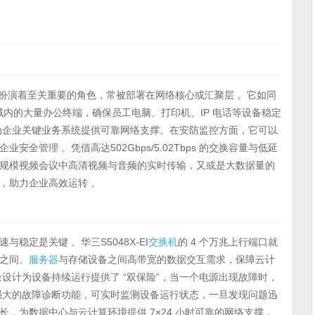
扮演着至关重要的角色，常被部署在网络核心或汇聚层 。它如同
区域内的大量办公终端，确保员工电脑、打印机、IP 电话等设备稳定
为企业关键业务系统提供可靠网络支撑。在安防监控方面，它可以
管理 。凭借高达502Gbps/5.02Tbps 的交换容量与低延
规模视频会议中高清视频与音频的实时传输，又或是大数据量的
，助力企业高效运转 。
稳定是关键 。华三S5048X-EI
交换机
的 4 个万兆上行端口就
之间、
服务器
与存储设备之间高带宽的数据交互需求，保障云计
设计为设备持续运行提供了 “双保险”，当一个电源出现故障时，
强大的故障诊断功能，可实时监测设备运行状态，一旦发现问题迅
，为数据中心与云计算环境提供 7×24 小时可靠的网络支撑，