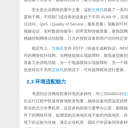
安全是企业网络的重中之重，这款
交换机
搭载了一系列
逻辑子网，不同部门或业务的设备处于不同 VLAN 中，
法访问。QoS（Quality of Service，服务质量
视频会议、实时数据传输等）的带宽和传输质量，避免因网
精确控制网络访问权限，只允许授权设备和用户访问特定资
稳定性上，
交换机
支持 RSTP（快速生成树协议）/
环的网络拓扑结构，当网络链路出现故障时，能迅速切换到
具备冗余供电功能，当一个电源模块出现故障时，另一个模
也使得在不关闭
交换机
的情况下，可对故障模块进行更换，
2.3 环境适配能力
考虑到企业网络部署环境的多样性，华三S5048X-EI
交
在运行过程中快速有效地散发热量，确保设备内部温度始终保持
寒冷的北方冬季机房，还是炎热的南方夏季办公室，都能稳定运
件下的网络环境，如潮湿的沿海地区或干燥的内陆地区。存储温
境下的运输与存储，满足企业机房、园区户外设备间等多样