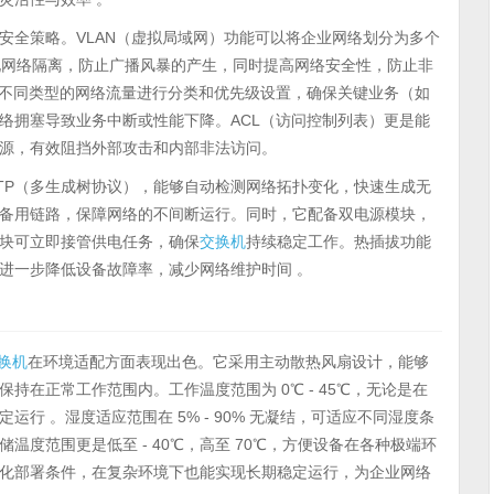
安全策略。VLAN（虚拟局域网）功能可以将企业网络划分为多个
实现网络隔离，防止广播风暴的产生，同时提高网络安全性，防止非
）策略则可对不同类型的网络流量进行分类和优先级设置，确保关键业务（如
络拥塞导致业务中断或性能下降。ACL（访问控制列表）更是能
源，有效阻挡外部攻击和内部非法访问。
MSTP（多生成树协议），能够自动检测网络拓扑变化，快速生成无
备用链路，保障网络的不间断运行。同时，它配备双电源模块，
块可立即接管供电任务，确保
交换机
持续稳定工作。热插拔功能
进一步降低设备故障率，减少网络维护时间 。
换机
在环境适配方面表现出色。它采用主动散热风扇设计，能够
在正常工作范围内。工作温度范围为 0℃ - 45℃，无论是在
行 。湿度适应范围在 5% - 90% 无凝结，可适应不同湿度条
度范围更是低至 - 40℃，高至 70℃，方便设备在各种极端环
化部署条件，在复杂环境下也能实现长期稳定运行，为企业网络