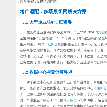
的可靠运行提供坚实保障。
精准适配：多场景组网解决方案
3.1 大型企业核心 / 汇聚层
在大型企业复杂的网络架构中，华三S5048X-EI
交换机
企业网络的 “交通枢纽”，48 个千兆电口可高效连接办公
接入网络 。同时，
服务器
集群的稳定运行也离不开它，能
连接众多监控摄像头，保障监控数据实时、稳定传输，便于企业安全
迟特性，无论是日常办公中的文件共享、邮件收发，还是大
业务数据传输，都能流畅进行，极大提升企业整体办公效率
3.2 数据中心与云计算环境
对于数据中心
服务器
集群和云计算平台而言，网络的高速与
像是一条条超高速数据通道，能充分满足数据中心内
服务器
算、虚拟化业务中大量数据快速读写与传输 。其双电源冗余
另一个电源立即接管工作，确保
交换机
不间断供电 。结合
速报警并定位故障点，有效降低故障发生概率与故障影响时长