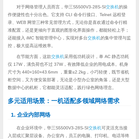
对于网络管理人员而言，华三S5500V3-28S-SI
交换机
的操
作便捷性也十分出色。它支持 CLI 命令行接口、Telnet 远程登
录、WEB 网管三种常见管理方式，无论你是喜欢通过命令行精
准配置，还是更倾向于直观的图形化界面操作，都能轻松上手；
还能接入 iMC 智能管理中心，实现对多台
交换机
的集中管理与监
控，极大提高运维效率。
在节能方面，这款
交换机
采用低功耗设计，单 AC 静态功耗
仅 17W，满负荷也不过 37W，有效降低企业的用电成本。机身
尺寸为 440×160×43.6mm ，重量≤2.2kg，小巧轻便，既节省机
柜空间，又方便安装部署，无论是小型办公室的角落，还是大型
数据中心的机柜，它都能灵活适配，践行绿色网络理念。
多元适用场景：一机适配多领域网络需求
1. 企业内部网络
在企业环境中，华三S5500V3-28S-SI
交换机
可灵活充当接
入层或汇聚层设备。办公室内，员工的电脑、打印机、电话等终