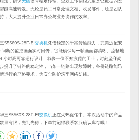
瓶颈，确保
无线
信号稳定传输。全双工传输模式更是让数据的发
都能高速转发。无论是员工日常处理文档、收发邮件，还是团队
持，大大提升企业日常办公与业务协作的效率。
60S-28F-EI
交换机
凭借稳定的千兆传输能力，完美适配安
时不间断的监控画面实时回传，它能确保每一帧画面都清晰、流畅地
24 小时高可靠运行设计，就像一位不知疲倦的卫士，时刻坚守岗
步提升了链路的稳定性，当某一链路出现故障时，备份链路能迅
断运行的严格要求，为安全防护筑牢网络防线。
560S-28F-EI
交换机
正在火热促销中。本次活动中的产品
数量有限，先到先得，下单前记得联系客服确认库存哦！