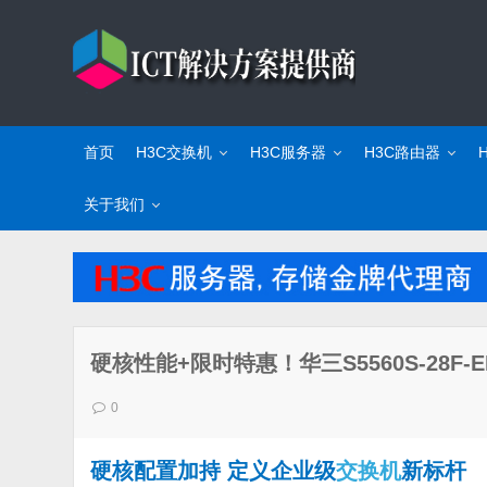
首页
H3C交换机
H3C服务器
H3C路由器
关于我们
硬核性能+限时特惠！华三S5560S-28F
0
硬核配置加持 定义企业级
交换机
新标杆