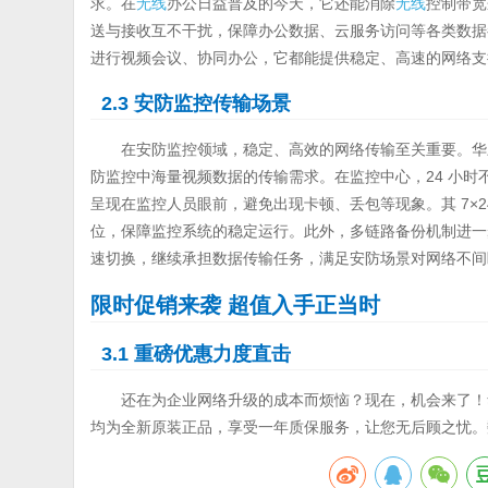
求。在
无线
办公日益普及的今天，它还能消除
无线
控制带宽
送与接收互不干扰，保障办公数据、云服务访问等各类数据
进行视频会议、协同办公，它都能提供稳定、高速的网络支
2.3 安防监控传输场景
在安防监控领域，稳定、高效的网络传输至关重要。华三S55
防监控中海量视频数据的传输需求。在监控中心，24 小
呈现在监控人员眼前，避免出现卡顿、丢包等现象。其 7×
位，保障监控系统的稳定运行。此外，多链路备份机制进一
速切换，继续承担数据传输任务，满足安防场景对网络不间
限时促销来袭 超值入手正当时
3.1 重磅优惠力度直击
还在为企业网络升级的成本而烦恼？现在，机会来了！华三S5
均为全新原装正品，享受一年质保服务，让您无后顾之忧。