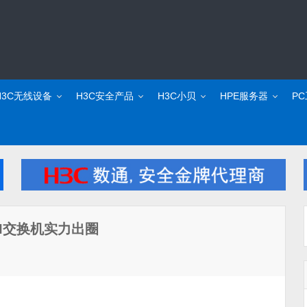
H3C无线设备
H3C安全产品
H3C小贝
HPE服务器
P
-EI交换机实力出圈