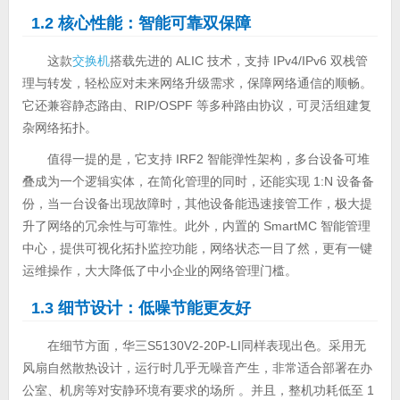
1.2 核心性能：智能可靠双保障
这款
交换机
搭载先进的 ALIC 技术，支持 IPv4/IPv6 双栈管
理与转发，轻松应对未来网络升级需求，保障网络通信的顺畅。
它还兼容静态路由、RIP/OSPF 等多种路由协议，可灵活组建复
杂网络拓扑。
值得一提的是，它支持 IRF2 智能弹性架构，多台设备可堆
叠成为一个逻辑实体，在简化管理的同时，还能实现 1:N 设备备
份，当一台设备出现故障时，其他设备能迅速接管工作，极大提
升了网络的冗余性与可靠性。此外，内置的 SmartMC 智能管理
中心，提供可视化拓扑监控功能，网络状态一目了然，更有一键
运维操作，大大降低了中小企业的网络管理门槛。
1.3 细节设计：低噪节能更友好
在细节方面，华三S5130V2-20P-LI同样表现出色。采用无
风扇自然散热设计，运行时几乎无噪音产生，非常适合部署在办
公室、机房等对安静环境有要求的场所 。并且，整机功耗低至 1