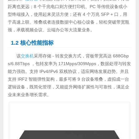
距离也更远；8 个千兆电口则方便打印机、PC 等传统设备或小
型终端接入，使用起来灵活方便；还有 4 个万兆 SFP + 口，用
于高速上联、堆叠或者连接数据中心核心设备，轻松突破带宽瓶
颈，承载视频会议、云端办公等大流量业务。
1.2 核心性能指标
该
交换机
采用存储 - 转发交换方式，背板带宽高达 688Gbp
s/6.88Tbps ，包转发率为 171Mpps/309Mpps，数据处理与转发
能力强劲。支持 IPv4/IPv6 双栈协议，适应网络发展趋势。并且
支持 IRF2 智能弹性架构，最多可将 9 台设备堆叠，虚拟成一台
逻辑设备，既简化管理，又能提升网络扩展性与可靠性，满足企
业未来业务增长需求。