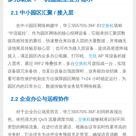
2.1 中小园区汇聚 / 接入层
在中小园区网络构建中，华三S5570S-36F-EI
交换机
堪称
“中流砥柱”。作为园区网络的核心组网设备，它能承担汇聚层数
据高效转发的重任，快速整合来自接入层的大量数据，并准确无
误地将其传输至核心层 ；也可作为接入层设备，提供高密度终端
接入，满足园区内众多办公电脑、打印机、
无线
AP 等设备的接
入需求。通过 IRF2 堆叠技术，多台
交换机
可虚拟成一台，实现
设备级冗余备份，当某台设备出现故障时，业务能自动切换，多
重可靠性保护机制全方位保障园区网络 7×24 小时稳定运行，为
园区内的日常办公、数据传输等业务筑牢网络根基。
2.2 企业办公与远程协作
对于企业办公场景而言，华三S5570S-36F-EI同样表现出
色。依托强大的 QoS 流量调度功能，
交换机
能够精准识别不同
类型的网络流量。在进行语音通话、视频会议等实时性要求高的
业务时，它会优先为这些业务预留充足带宽，确保语音清晰、视