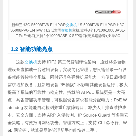
新华三H3C S5008PV6-EI-HPWR
交换机
LS-5008PV6-EI-HPWR H3C
S5008PV6-EI-HPWR L2以太网
交换机
主机,支持8个10/100/1000BASE-
T PoE+电口,支持2个1000BASE-X SFP端口(无风扇静音),支持AC
1.2 智能功能亮点
这款
交换机
支持 IRF2 第二代智能弹性架构，通过将多台物
理设备虚拟成一台逻辑设备，实现简化管理，您只需登录一台设
备就能管控整个系统；同时还具备弹性扩展能力，方便日后根据
需求增加设备，且新增设备 “热插拔” 不影响其他设备运行，极大
提高了系统的可靠性与稳定性。搭载的 AI PoE 系统更是一大亮
点，具备智能功率管理，可根据设备需求智能分配电力；PoE W
atchdog 功能能自动检测并重启故障端口，减少人工排查维护成
本。安全方面，支持 ARP 入侵检测、IP Source Guard 等多重安
全策略，有效抵御网络攻击。管理方式上，支持 CLI 命令行、W
eb 网管等，就算是网络管理新手也能快速上手 。