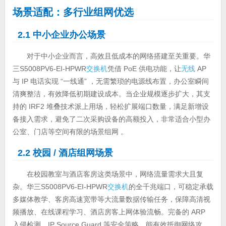
场景适配：多行业组网优选
2.1 中小企业办公场景
对于中小企业而言，高效且低成本的网络搭建至关重要。华
三S5008PV6-EI-HPWR
交换机
凭借 PoE 供电功能，让
无线
AP
与 IP 电话实现 “一线通” ，无需繁琐的电源线布置，办公室瞬间
清爽整洁，有效降低初期建设成本。当企业规模逐步扩大，其支
持的 IRF2 堆叠技术派上用场，轻松扩展端口数量，满足新增设
备接入需求，避免了二次采购设备的高额投入，非常适合小型办
公室、门店等空间有限的场景组网 。
2.2 校园 / 酒店组网场景
在校园教室与酒店客房这类场景中，网络流量需求大且复
杂。华三S5008PV6-EI-HPWR
交换机
的全千兆端口，可稳定承载
多媒体教学、客房高速宽带等大流量数据传输任务，保障高清视
频播放、在线课程学习、酒店房客上网体验流畅。完备的 ARP
入侵检测、IP Source Guard 等安全策略，能有效抵御网络攻