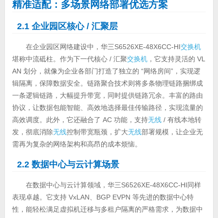
精准适配：多场景网络部署优选方案
2.1 企业园区核心 / 汇聚层
在企业园区网络建设中，华三S6526XE-48X6CC-HI
交换机
堪称中流砥柱。作为下一代核心 / 汇聚
交换机
，它支持灵活的 VL
AN 划分，就像为企业各部门打造了独立的 “网络房间”，实现逻
辑隔离，保障数据安全。链路聚合技术则将多条物理链路捆绑成
一条逻辑链路，大幅提升带宽，同时提供链路冗余。丰富的路由
协议，让数据包能智能、高效地选择最佳传输路径，实现流量的
高效调度。此外，它还融合了 AC 功能，支持
无线
/ 有线本地转
发，彻底消除
无线
控制带宽瓶颈，扩大
无线
部署规模，让企业无
需再为复杂的网络架构和高昂的成本烦恼。
2.2 数据中心与云计算场景
在数据中心与云计算领域，华三S6526XE-48X6CC-HI同样
表现卓越。它支持 VxLAN、BGP EVPN 等先进的数据中心特
性，能轻松满足虚拟机迁移与多租户隔离的严格需求，为数据中