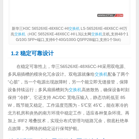
新华三H3C S6526XE-48X6CC-HI
交换机
LS-S6526XE-48X6CC-HI万
兆
交换机
（H3C S6526XE-48X6CC-HI L3以太网
交换机
主机,支持48个1
G/10G SFP+端口,支持6个40G/100G QSFP28端口,支持1个Slot）
1.2 稳定可靠设计
在稳定可靠性上，华三S6526XE-48X6CC-HI采用双电源、
多风扇插槽的模块化冗余设计。双电源就像给
交换机
配备了两个
“心脏”，当一个电源出现故障时，另一个能立即无缝接管，保障
设备持续运行；多风扇插槽则为
交换机
高效散热，确保设备时刻
保持 “冷静”。它还支持 AC/DC 宽电压输入，静态功耗低至 85
W，既节能又稳定。工作温度范围为 - 5℃至 45℃，能在寒冷的
北方机房和炎热的南方环境中稳定工作，适应各种复杂环境。再
加上 IRF2 堆叠技术，实现分布式管理与链路冗余，彻底杜绝单
点故障，为网络的稳定运行保驾护航。