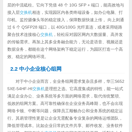
层的中流砥柱。它向下凭借 48 个 10G SFP + 端口，能高效地与
接入层
交换机
相连，实现园区内各类终端设备，如办公电脑、打
印机、监控摄像头等的稳定接入，保障数据快速上传 。向上则通
过 6 个 QSFP28 端口，以 40G/100G 光纤直连，或者采用链路
聚合技术连接核心
交换机
，轻松应对园区网内大数据量、高并发
的传输需求。再加上其多业务融合能力，无论是语音、视频还是
数据业务，都能在这个网络架构下稳定运行，为园区打造一个高
效、稳定的网络环境。
2.2 中小企业核心组网
对于中小企业而言，全业务组网需求复杂且多样，华三S652
5XE-54HF-HI
交换机
是理想之选。它高度集成的特性，能一站式
满足企业办公、业务系统等多方面的网络需求，取代传统繁琐、
低效的组网方案。高可靠性确保在企业业务高峰期，也不会出现
网络卡顿、中断等问题，保障员工顺畅办公和业务系统的稳定运
行。其易管理性更是让企业无需配备专业复杂的网络运维团队，
降低管理成本。比如企业日常的文件共享、邮件收发、业务软件