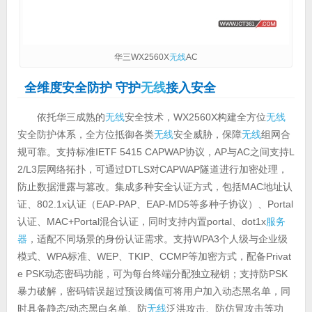
华三WX2560X
无线
AC
全维度安全防护 守护
无线
接入安全
依托华三成熟的
无线
安全技术，WX2560X构建全方位
无线
安全防护体系，全方位抵御各类
无线
安全威胁，保障
无线
组网合
规可靠。支持标准IETF 5415 CAPWAP协议，AP与AC之间支持L
2/L3层网络拓扑，可通过DTLS对CAPWAP隧道进行加密处理，
防止数据泄露与篡改。集成多种安全认证方式，包括MAC地址认
证、802.1x认证（EAP-PAP、EAP-MD5等多种子协议）、Portal
认证、MAC+Portal混合认证，同时支持内置portal、dot1x
服务
器
，适配不同场景的身份认证需求。支持WPA3个人级与企业级
模式、WPA标准、WEP、TKIP、CCMP等加密方式，配备Privat
e PSK动态密码功能，可为每台终端分配独立秘钥；支持防PSK
暴力破解，密码错误超过预设阈值可将用户加入动态黑名单，同
时具备静态/动态黑白名单、防
无线
泛洪攻击、防仿冒攻击等功