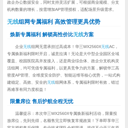
政企办公数据安全，同时支持灵活扩展，可根据商业规模、分支
机构数量的增长，按需增加AP管理授权，适配场景升级需求。
无线
组网专属福利 高效管理更具优势
焕新专属福利 解锁高性价比
无线
方案
企业
无线
组网无需承担过高成本！华三WX2560X
无线
AC，
专属焕新福利限时开启，诚意拉满！无论是大中型企业园区全域
覆盖、校园医院高并发接入，还是商业综合体、政企分支机构灵
活组网，均可凭借专属福利，以更具竞争力的方案，解锁华三高
密度AP管理、全维度安全防护、智能运维等核心优势，一站式构
建稳定、高效、安全的
无线
组网体系，专属福利限时有效，错过
再难享有同力度权益！
限量席位 售后护航全程无忧
温馨提示：本次华三WX2560X专属焕新福利活动，限量投
放席位，先到先得，名额售完立即恢复常规政策！下单即享华三
官方授权售后保障，专业技术团队全程跟进，提供不少于三年原