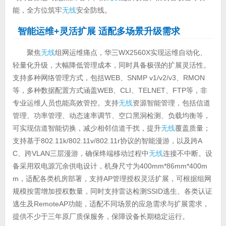
能，全方位筑牢
无线
安全防线。
智能运维+灵活扩展 适配多场景升级需求
聚焦
无线
组网运维痛点，华三WX2560X实现运维自动化、
轻量化升级，大幅降低管理成本，同时具备极强的扩展灵活性。
支持多种网络管理方式，包括WEB、SNMP v1/v2/v3、RMON
等，多种数据配置方式涵盖WEB、CLI、TELNET、FTP等，非
专业运维人员也能高效管控。支持
无线
资源智能管理，包括信道
管理、功率管理、动态速率调节、空口黑洞检测、负载均衡等，
可实现信道智能切换，减少相邻信道干扰，提升
无线
覆盖质量；
支持基于802.11k/802.11v/802.11r协议的智能漫游，以及跨A
C、跨VLAN三层漫游，确保终端移动过程中
无线
连接不中断。设
备采用双电源冗余供电设计，机身尺寸为400mm*86mm*400m
m，适配各类机房部署，支持AP管理授权灵活扩展，可根据组网
规模按需增加授权数量，同时支持雷达检测SSID逃生、各类认证
逃生及RemoteAP功能，适配不同场景的应急需求与扩展需求，
提供不少于三年原厂质保服务，保障设备长期稳定运行。