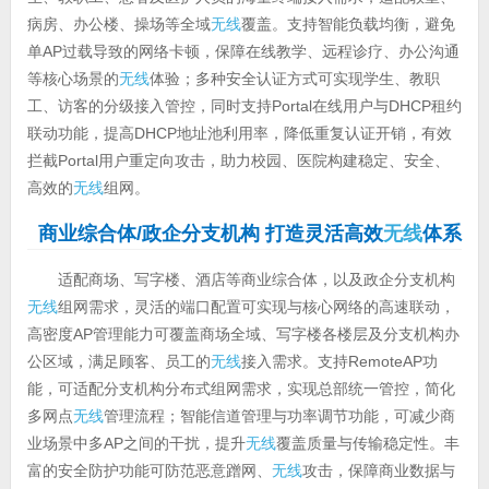
病房、办公楼、操场等全域
无线
覆盖。支持智能负载均衡，避免
单AP过载导致的网络卡顿，保障在线教学、远程诊疗、办公沟通
等核心场景的
无线
体验；多种安全认证方式可实现学生、教职
工、访客的分级接入管控，同时支持Portal在线用户与DHCP租约
联动功能，提高DHCP地址池利用率，降低重复认证开销，有效
拦截Portal用户重定向攻击，助力校园、医院构建稳定、安全、
高效的
无线
组网。
商业综合体/政企分支机构 打造灵活高效
无线
体系
适配商场、写字楼、酒店等商业综合体，以及政企分支机构
无线
组网需求，灵活的端口配置可实现与核心网络的高速联动，
高密度AP管理能力可覆盖商场全域、写字楼各楼层及分支机构办
公区域，满足顾客、员工的
无线
接入需求。支持RemoteAP功
能，可适配分支机构分布式组网需求，实现总部统一管控，简化
多网点
无线
管理流程；智能信道管理与功率调节功能，可减少商
业场景中多AP之间的干扰，提升
无线
覆盖质量与传输稳定性。丰
富的安全防护功能可防范恶意蹭网、
无线
攻击，保障商业数据与