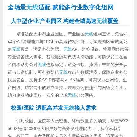
全场景
无线
适配 赋能多行业数字化组网
大中型企业/产业园区 构建全域高速
无线
覆盖
精准适配大中型企业园区、产业园区
无线
组网需求，凭借≥1
44个AP管理能力与10Gbps高速转发性能，可实现园区全域无死
角
无线
覆盖，满足办公终端、
无线
AP、监控设备、物联网终端等
海量设备接入需求。智能漫游与负载均衡功能，可确保员工在园
区内移动办公时
无线
连接稳定，避免卡顿、掉线；丰富的安全认
证与加密机制，可有效防范
无线
攻击与数据泄露，保障企业办公
数据安全。支持多SSID部署与VLAN隔离，可实现办公网络、生
产网络、访客网络的独立管控，兼顾办公便捷性与网络安全性，
助力企业构建高效、安全的全域
无线
办公网络。
校园/医院 适配高并发
无线
接入需求
针对校园、医院等人员密集、终端数量多的场景，华三WX2
560X凭借4096最大用户数与高并发处理能力，可从容承载学
生、教职工、患者及医护人员的海量终端接入需求，适配教室、