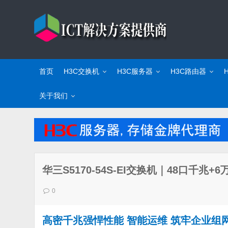
首页
H3C交换机
H3C服务器
H3C路由器
关于我们
华三S5170-54S-EI交换机｜48口千兆
0
高密千兆强悍性能 智能运维 筑牢企业组