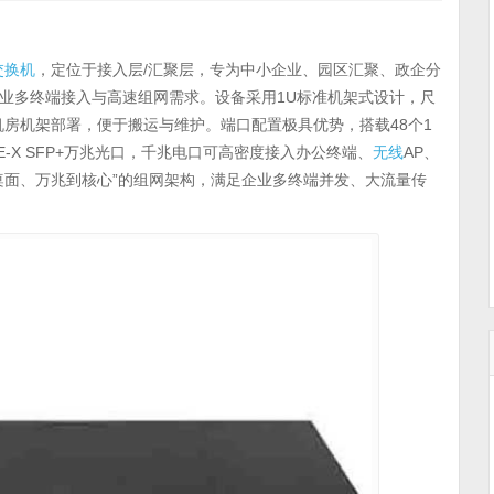
交换机
，定位于接入层/汇聚层，专为中小企业、园区汇聚、政企分
业多终端接入与高速组网需求。设备采用1U标准机架式设计，尺
适配各类机房机架部署，便于搬运与维护。端口配置极具优势，搭载48个1
 BASE-X SFP+万兆光口，千兆电口可高密度接入办公终端、
无线
AP、
桌面、万兆到核心”的组网架构，满足企业多终端并发、大流量传