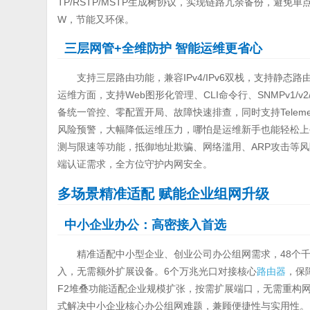
TP/RSTP/MSTP生成树协议，实现链路冗余备份，避免
W，节能又环保。
三层网管+全维防护 智能运维更省心
支持三层路由功能，兼容IPv4/IPv6双栈，支持静
运维方面，支持Web图形化管理、CLI命令行、SNMPv1/v
备统一管控、零配置开局、故障快速排查，同时支持Telem
风险预警，大幅降低运维压力，哪怕是运维新手也能轻松上手。
测与限速等功能，抵御地址欺骗、网络滥用、ARP攻击等风
端认证需求，全方位守护内网安全。
多场景精准适配 赋能企业组网升级
中小企业办公：高密接入首选
精准适配中小型企业、创业公司办公组网需求，48个
入，无需额外扩展设备。6个万兆光口对接核心
路由器
，保
F2堆叠功能适配企业规模扩张，按需扩展端口，无需重构网
式解决中小企业核心办公组网难题，兼顾便捷性与实用性。