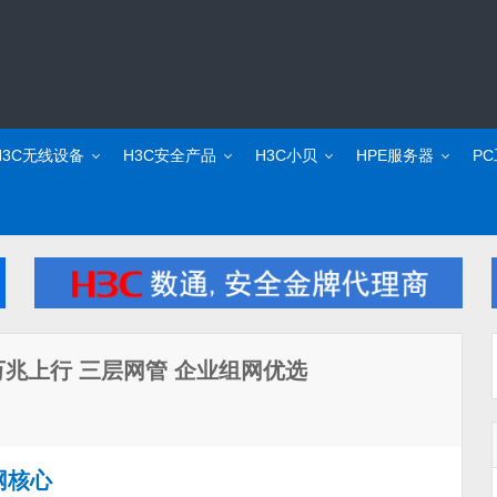
H3C无线设备
H3C安全产品
H3C小贝
HPE服务器
P
+6万兆上行 三层网管 企业组网优选
网核心