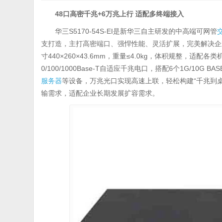
48
口高密千兆+6万兆上行 适配多终端接入
华三S5170-54S-EI是新华三自主研发的中高端可网管
支打造，主打高密端口、强悍性能、灵活扩展，完美解决企
寸440×260×43.6mm，重量≤4.0kg，体积规整，
0/100/1000Base-T自适应千兆电口，搭配6个1G/10G
服务器
等设备，万兆光口实现高速上联，轻松构建“千兆到
输需求，适配企业长期发展扩容需求。