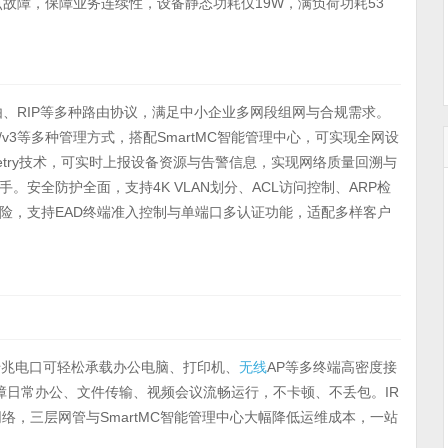
单点故障，保障业务连续性，设备静态功耗仅19W，满负荷功耗53
态路由、RIP等多种路由协议，满足中小企业多网段组网与合规需求。
2/v3等多种管理方式，搭配SmartMC智能管理中心，可实现全网设
etry技术，可实时上报设备资源与告警信息，实现网络质量回溯与
安全防护全面，支持4K VLAN划分、ACL访问控制、ARP检
险，支持EAD终端准入控制与单端口多认证功能，适配多样客户
千兆电口可轻松承载办公电脑、打印机、
无线
AP等多终端高密度接
障日常办公、文件传输、视频会议流畅运行，不卡顿、不丢包。IR
络，三层网管与SmartMC智能管理中心大幅降低运维成本，一站