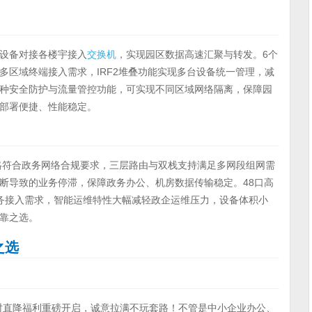
设备对接各楼宇接入
交换机
，实现园区数据高速汇聚与转发。6个
多区域终端接入需求，IRF2堆叠功能实现多台设备统一管理，减
种安全防护与流量管控功能，可实现不同区域网络隔离，保障园
部署便捷、性能稳定。
格符合政务网络合规要求，三层路由与双栈支持满足多网段组网需
断导致的业务停滞，保障政务办公、机房数据传输稳定。48口高
务接入需求，智能运维特性大幅减轻政企运维压力，设备体积小
靠之选。
之选
时直降福利重磅开启，诚意拉满不玩套路！不管是中小企业办公、