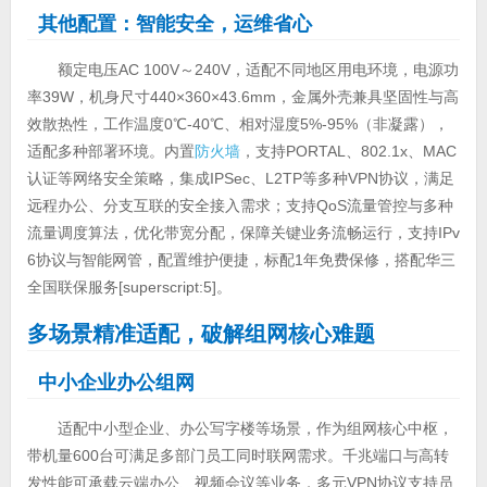
其他配置：智能安全，运维省心
额定电压AC 100V～240V，适配不同地区用电环境，电源功
率39W，机身尺寸440×360×43.6mm，金属外壳兼具坚固性与高
效散热性，工作温度0℃-40℃、相对湿度5%-95%（非凝露），
适配多种部署环境。内置
防火墙
，支持PORTAL、802.1x、MAC
认证等网络安全策略，集成IPSec、L2TP等多种VPN协议，满足
远程办公、分支互联的安全接入需求；支持QoS流量管控与多种
流量调度算法，优化带宽分配，保障关键业务流畅运行，支持IPv
6协议与智能网管，配置维护便捷，标配1年免费保修，搭配华三
全国联保服务[superscript:5]。
多场景精准适配，破解组网核心难题
中小企业办公组网
适配中小型企业、办公写字楼等场景，作为组网核心中枢，
带机量600台可满足多部门员工同时联网需求。千兆端口与高转
发性能可承载云端办公、视频会议等业务，多元VPN协议支持员