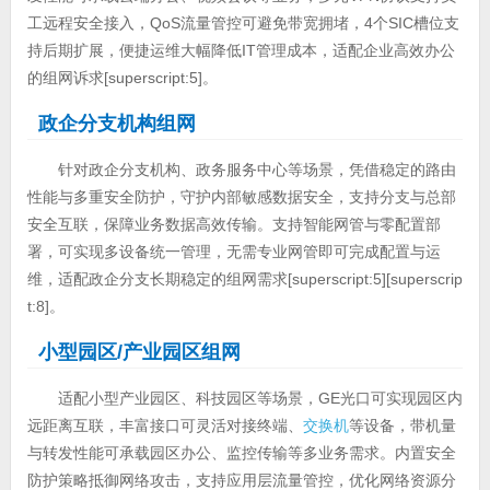
工远程安全接入，QoS流量管控可避免带宽拥堵，4个SIC槽位支
持后期扩展，便捷运维大幅降低IT管理成本，适配企业高效办公
的组网诉求[superscript:5]。
政企分支机构组网
针对政企分支机构、政务服务中心等场景，凭借稳定的路由
性能与多重安全防护，守护内部敏感数据安全，支持分支与总部
安全互联，保障业务数据高效传输。支持智能网管与零配置部
署，可实现多设备统一管理，无需专业网管即可完成配置与运
维，适配政企分支长期稳定的组网需求[superscript:5][superscrip
t:8]。
小型园区/产业园区组网
适配小型产业园区、科技园区等场景，GE光口可实现园区内
远距离互联，丰富接口可灵活对接终端、
交换机
等设备，带机量
与转发性能可承载园区办公、监控传输等多业务需求。内置安全
防护策略抵御网络攻击，支持应用层流量管控，优化网络资源分