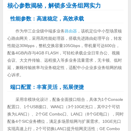
核心参数揭秘，解锁多业务组网实力
性能参数：高速稳定，高效承载
作为华三企业级中端多业务
路由器
，该机定位中小型场景核
心路由网关，采用高性能处理器，搭载先进路由处理平台，转发
性能达30Mpps，整机交换容量105Gbps，带机量可达600台，
配备4GB内存与4GB FLASH，可轻松承载企业日常办公、视频
会议、大文件传输、远程接入等多业务流量需求，无卡顿、低时
延，兼顾传输效率与业务稳定性，适配中小企业多业务组网的核
心诉求。
端口配置：丰富灵活，拓展便捷
采用非模块化设计，配备全面接口组合，具体为1个Console
配置口、1个USB接口、WAN口（3个10GE光口，其中2个可切
换为LAN口）、2个GE Combo口、LAN口（8个GE电口），同时
配备4个SIC业务槽位，满足多场景组网与扩展需求。10GE光口
实现高速上行，2个可切换LAN口提升组网灵活性；GE Combo