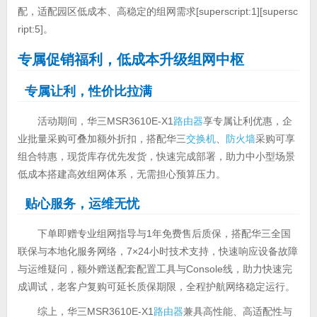
配，适配园区低成本、高稳定的组网需求[superscript:1][supersc
ript:5]。
专属促销福利，低成本升级组网中枢
专属让利，性价比拉满
活动期间，华三MSR3610E-X1
路由器
享专属让利优惠，企
业批量采购可叠加额外折扣，搭配华三
交换机
、
防火墙
采购可享
组合特惠，现货库存优先发货，快速完成部署，助力中小型场景
低成本搭建高效组网体系，无需担心预算压力。
贴心服务，运维无忧
下单即赠专业组网指导与1年免费售后质保，搭配华三全国
联保与本地化服务网络，7×24小时技术支持，快速响应设备故障
与运维疑问，额外赠送配套配置工具与Console线，助力快速完
成调试，老客户复购可延长质保期限，全程护航网络稳定运行。
综上，华三MSR3610E-X1
路由器
兼具高性能、高适配性与