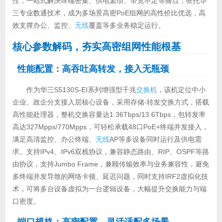
性，一站式解决终端密集、供电繁琐、带宽不足等痛点，依托华
三专业数通技术，成为多场景高密PoE组网的高性价比优选，高
效支撑办公、监控、
无线
覆盖等多业务稳定运行。
核心参数解码，夯实高密组网性能根基
性能配置：高吞吐高转发，接入无瓶颈
作为华三S5130S-EI系列增强型千兆
交换机
，该机定位中小
企业、政企分支接入层核心设备，采用存储-转发交换方式，搭载
高性能处理器，整机交换容量达1.36Tbps/13.6Tbps，包转发率
高达327Mpps/770Mpps，可轻松承载48口PoE+终端并发接入，
满足高清监控、办公终端、
无线
AP等多设备同时运行及供电需
求。支持IPv4、IPv6双栈协议，兼容静态路由、RIP、OSPF等路
由协议，支持Jumbo Frame，兼顾传输效率与业务兼容性，避免
多终端并发导致的网络卡顿、延迟问题，同时支持IRF2虚拟化技
术，可将多台设备虚拟为一台逻辑设备，大幅提升交换能力与端
口密度。