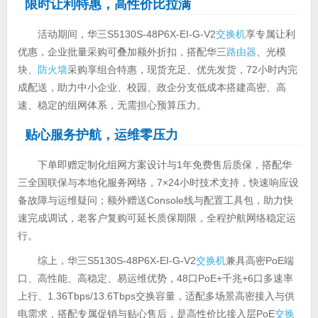
限时让利特惠，高性价比拉满
活动期间，华三S5130S-48P6X-EI-G-V2
交换机
享专属让利
优惠，企业批量采购可叠加额外折扣，搭配华三
路由器
、光模
块、
防火墙
采购享组合特惠，现货充足、优先发货，72小时内完
成配送，助力中小企业、校园、政企分支低成本搭建高密、高
速、稳定的组网体系，无需担心预算压力。
贴心服务护航，运维零压力
下单即赠定制化组网方案设计与1年免费售后质保，搭配华
三全国联保与本地化服务网络，7×24小时技术支持，快速响应设
备故障与运维疑问；额外赠送Console线与配置工具包，助力快
速完成调试，老客户复购可延长质保期限，全程护航网络稳定运
行。
综上，华三S5130S-48P6X-EI-G-V2
交换机
兼具高密PoE端
口、高性能、高稳定、易运维优势，48口PoE+千兆+6口多速率
上行、1.36Tbps/13.6Tbps交换容量，适配多场景高密接入与供
电需求，搭配专属促销与贴心售后，是高性价比接入层PoE
交换