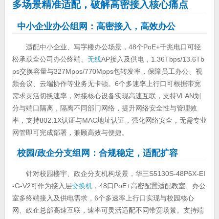
多场景精准适配，破解高密接入核心痛点
中小企业办公组网：高密接入，高效办公
适配中小企业、写字楼办公场景，48个PoE+千兆电口可轻
松承载全公司办公终端、
无线
AP接入及供电，1.36Tbps/13.6Tb
ps交换容量与327Mpps/770Mpps包转发率，保障员工办公、视
频会议、云端协作等业务无卡顿。6个多速率上行口可根据带宽
需求灵活切换速率，对接核心设备实现高速互联，支持VLAN划
分与端口隔离，隔离不同部门网络，提升网络安全性与管理效
率，支持802.1X认证与MAC地址认证，强化网络安全，无需专业
网管即可完成部署，兼顾高效与便捷。
校园/政企分支组网：合规稳定，适配扩容
针对校园楼宇、政企分支机构场景，华三S5130S-48P6X-EI
-G-V2可作为接入层
交换机
，48口PoE+高密配置适配教室、办公
室多终端接入及供电需求，6个多速率上行口实现与校园核心
网、政企总部高速互联，速率可灵活适配不同带宽场景。支持端