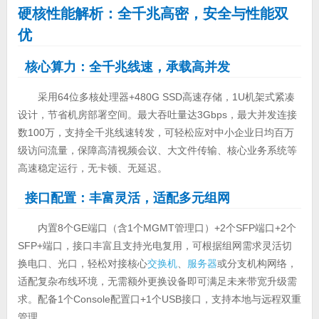
硬核性能解析：全千兆高密，安全与性能双
优
核心算力：全千兆线速，承载高并发
采用64位多核处理器+480G SSD高速存储，1U机架式紧凑
设计，节省机房部署空间。最大吞吐量达3Gbps，最大并发连接
数100万，支持全千兆线速转发，可轻松应对中小企业日均百万
级访问流量，保障高清视频会议、大文件传输、核心业务系统等
高速稳定运行，无卡顿、无延迟。
接口配置：丰富灵活，适配多元组网
内置8个GE端口（含1个MGMT管理口）+2个SFP端口+2个
SFP+端口，接口丰富且支持光电复用，可根据组网需求灵活切
换电口、光口，轻松对接核心
交换机
、
服务器
或分支机构网络，
适配复杂布线环境，无需额外更换设备即可满足未来带宽升级需
求。配备1个Console配置口+1个USB接口，支持本地与远程双重
管理。