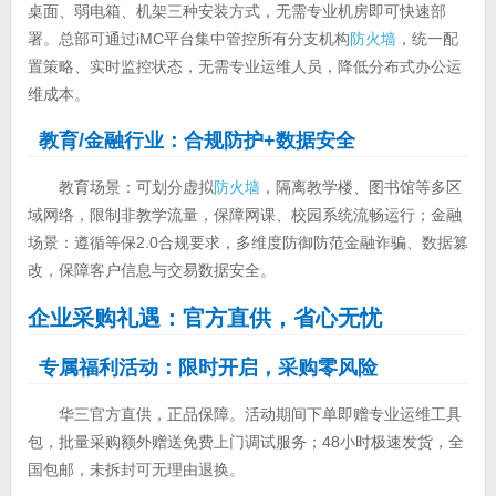
桌面、弱电箱、机架三种安装方式，无需专业机房即可快速部
署。总部可通过iMC平台集中管控所有分支机构
防火墙
，统一配
置策略、实时监控状态，无需专业运维人员，降低分布式办公运
维成本。
教育/金融行业：合规防护+数据安全
教育场景：可划分虚拟
防火墙
，隔离教学楼、图书馆等多区
域网络，限制非教学流量，保障网课、校园系统流畅运行；金融
场景：遵循等保2.0合规要求，多维度防御防范金融诈骗、数据篡
改，保障客户信息与交易数据安全。
企业采购礼遇：官方直供，省心无忧
专属福利活动：限时开启，采购零风险
华三官方直供，正品保障。活动期间下单即赠专业运维工具
包，批量采购额外赠送免费上门调试服务；48小时极速发货，全
国包邮，未拆封可无理由退换。