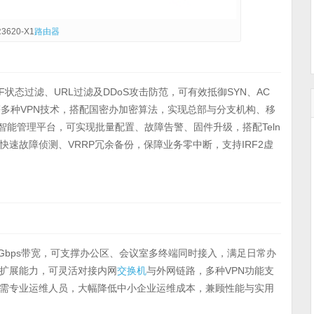
3620-X1
路由器
状态过滤、URL过滤及DDoS攻击防范，可有效抵御SYN、AC
VPN等多种VPN技术，搭配国密办加密算法，实现总部与分支机构、移
智能管理平台，可实现批量配置、故障告警、固件升级，搭配Teln
FD快速故障侦测、VRRP冗余备份，保障业务零中断，支持IRF2虚
0Gbps带宽，可支撑办公区、会议室多终端同时接入，满足日常办
扩展能力，可灵活对接内网
交换机
与外网链路，多种VPN功能支
需专业运维人员，大幅降低中小企业运维成本，兼顾性能与实用