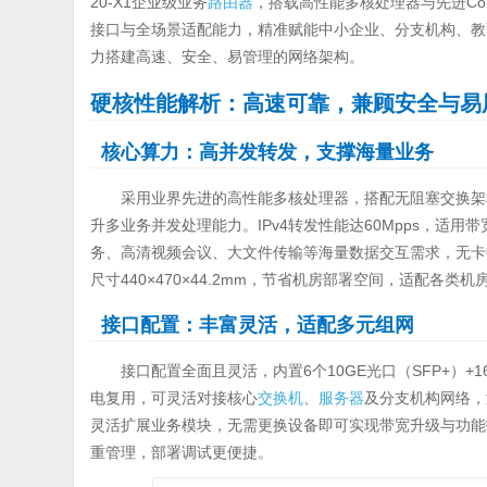
20-X1企业级业务
路由器
，搭载高性能多核处理器与先进Com
接口与全场景适配能力，精准赋能中小企业、分支机构、教
力搭建高速、安全、易管理的网络架构。
硬核性能解析：高速可靠，兼顾安全与易
核心算力：高并发转发，支撑海量业务
采用业界先进的高性能多核处理器，搭配无阻塞交换架
升多业务并发处理能力。IPv4转发性能达60Mpps，适用带宽
务、高清视频会议、大文件传输等海量数据交互需求，无卡
尺寸440×470×44.2mm，节省机房部署空间，适配各类机
接口配置：丰富灵活，适配多元组网
接口配置全面且灵活，内置6个10GE光口（SFP+）+
电复用，可灵活对接核心
交换机
、
服务器
及分支机构网络，
灵活扩展业务模块，无需更换设备即可实现带宽升级与功能拓展
重管理，部署调试更便捷。