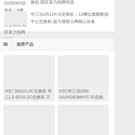
换机 园区算力组网优选
华三S10512X-G交换机｜12槽位旗舰数据
中心交换机 超大规模云网核心设备
推荐产品
H3C S6510-2C交换机 华
H3C华三S5590-
三LS-6510-2C交换机 万
16UN16UM4YC-EI交换
兆交换机
机 华三LS-5590-
16UN16UM4YC-EI交换
机