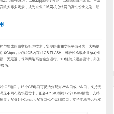
ware操作系统，以60Mpps转发性能、10Gbps适用带宽、丰富
育政务等多场景，成为企业广域网核心组网的高性价比之选，助
用
构与集成路由交换矩阵技术，实现路由和交换平面分离，大幅提
10Gbps，内置4GB内存+1GB FLASH，可轻松承载企业核心业
顿、无延迟，保障网络高速稳定运行。1U机架式紧凑设计，外形
房布局。
16个GE电口，16个GE电口可灵活分配为WAN口或LAN口，支持光
满足不同布线场景需求。配备4个SIC插槽+2个HMIM插槽，支持
；配备1个Console配置口+1个USB接口，支持本地与远程双