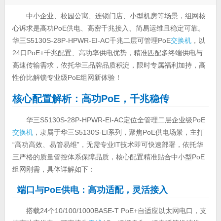
中小企业、校园公寓、连锁门店、小型机房等场景，组网核
心诉求是高功PoE供电、高密千兆接入、简易运维且稳定可靠。
华三S5130S-28P-HPWR-EI-AC千兆二层可管理PoE
交换机
，以
24口PoE+千兆配置、高功率供电优势，精准匹配多终端供电与
高速传输需求，依托华三品牌品质积淀，限时专属福利加持，高
性价比解锁专业级PoE组网新体验！
核心配置解析：高功PoE，千兆稳传
华三S5130S-28P-HPWR-EI-AC定位全管理二层企业级PoE
交换机
，隶属于华三S5130S-EI系列，聚焦PoE供电场景，主打
“高功高效、易管易维”，无需专业IT技术即可快速部署，依托华
三严格的质量管控体系保障品质，核心配置精准贴合中小型PoE
组网刚需，具体详解如下：
端口与PoE供电：高功适配，灵活接入
搭载24个10/100/1000BASE-T PoE+自适应以太网电口，支