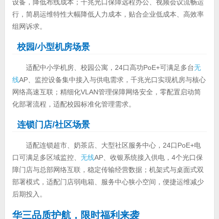
设备，降低布线成本；千兆光口保障远程办公、视频会议流畅运
行，简易运维特性大幅降低人力成本，贴合企业低成本、高效率
组网诉求。
校园/小型机房场景
适配中小学机房、校园公寓，24口高功PoE+可满足多台
无
线
AP、监控设备集中接入与供电需求，千兆光口实现机房与核心
网络高速互联；精细化VLAN管理保障网络安全，零配置启动简
化部署流程，适配校园标准化管理需求。
连锁门店/社区场景
适配连锁超市、奶茶店、大型社区服务中心，24口PoE+电
口可满足多区域监控、
无线
AP、收银系统接入供电，4个光口保
障门店与总部网络互联，稳定传输经营数据；机架式与桌面式双
部署模式，适配门店弱电箱、服务中心狭小空间，便捷运维减少
后期投入。
华三品质护航，限时福利来袭