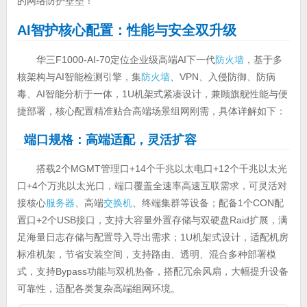
的网络防护壁垒！
AI
智护核心配置：性能与安全双升级
华三F1000-AI-70定位企业级高端AI下一代
防火墙
，基于多
核架构与AI智能检测引擎，集
防火墙
、VPN、入侵防御、防病
毒、AI智能分析于一体，1U机架式紧凑设计，兼顾旗舰性能与便
捷部署，核心配置精准贴合高端场景组网刚需，具体详解如下：
端口规格：高端适配，灵活扩容
搭载2个MGMT管理口+14个千兆以太电口+12个千兆以太光
口+4个万兆以太光口，端口覆盖全速率高速互联需求，可灵活对
接核心
服务器
、高端
交换机
、终端集群等设备；配备1个CON配
置口+2个USB接口，支持大容量外置存储与双硬盘Raid扩展，满
足海量日志存储与配置导入导出需求；1U机架式设计，适配机房
标准机架，节省安装空间，支持路由、透明、混合多种部署模
式，支持Bypass功能与双机热备，搭配冗余风扇，大幅提升设备
可靠性，适配各类复杂高端组网环境。