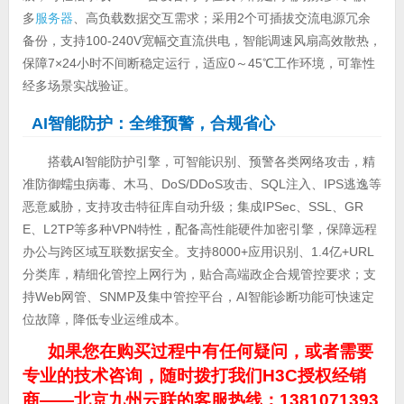
多
服务器
、高负载数据交互需求；采用2个可插拔交流电源冗余
备份，支持100-240V宽幅交直流供电，智能调速风扇高效散热，
保障7×24小时不间断稳定运行，适应0～45℃工作环境，可靠性
经多场景实战验证。
AI
智能防护：全维预警，合规省心
搭载AI智能防护引擎，可智能识别、预警各类网络攻击，精
准防御蠕虫病毒、木马、DoS/DDoS攻击、SQL注入、IPS逃逸等
恶意威胁，支持攻击特征库自动升级；集成IPSec、SSL、GR
E、L2TP等多种VPN特性，配备高性能硬件加密引擎，保障远程
办公与跨区域互联数据安全。支持8000+应用识别、1.4亿+URL
分类库，精细化管控上网行为，贴合高端政企合规管控要求；支
持Web网管、SNMP及集中管控平台，AI智能诊断功能可快速定
位故障，降低专业运维成本。
如果您在购买过程中有任何疑问，或者需要
专业的技术咨询，随时拨打我们H3C授权经销
商——北京九州云联的客服热线：1381071393