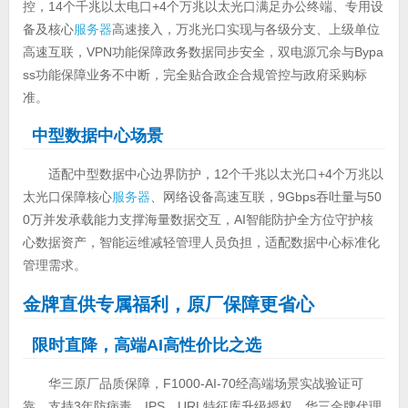
控，14个千兆以太电口+4个万兆以太光口满足办公终端、专用设
备及核心
服务器
高速接入，万兆光口实现与各级分支、上级单位
高速互联，VPN功能保障政务数据同步安全，双电源冗余与Bypa
ss功能保障业务不中断，完全贴合政企合规管控与政府采购标
准。
中型数据中心场景
适配中型数据中心边界防护，12个千兆以太光口+4个万兆以
太光口保障核心
服务器
、网络设备高速互联，9Gbps吞吐量与50
0万并发承载能力支撑海量数据交互，AI智能防护全方位守护核
心数据资产，智能运维减轻管理人员负担，适配数据中心标准化
管理需求。
金牌直供专属福利，原厂保障更省心
限时直降，高端AI高性价比之选
华三原厂品质保障，F1000-AI-70经高端场景实战验证可
靠，支持3年防病毒、IPS、URL特征库升级授权，华三金牌代理