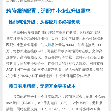
全防线，高效推进数字化办公。
精简强能配置，适配中小企业升级需求
性能精准升级，从容应对多终端负载
搭载64位多核高性能处理器与高速存储器，运行稳定流畅，
彻底杜绝办公高峰时段卡顿、丢包、延迟等隐患。核心性能精准
匹配中小型企业需求，
防火墙
吞吐量达700M，并发连接数100
万，每秒新建连接数24K，可轻松承载多终端同时在线、文件高
速传输、高清视频会议、多业务并行等场景，支持70-120台设备
带机量，适配中小型企业、连锁门店的终端接入规模。同时支持
SOP 1:N完全虚拟化与双机状态热备，灵活分配性能资源，确保
核心业务7×24小时不间断运行，性价比远超同价位产品。
接口实用精简，无需冗余更省成本
接口配置贴合中小企业实际需求，精简不冗余，配备1个Con
sole接口（RJ45）、8个千兆电口（GE）、2个USB口，无扩展
插槽，同时全面支持L2TP、IPSec、SSL、GRE等多种VPN协