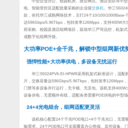
中型企业办公、校园机房、政企网点、酒店安防等中型
电、智能管控且适配批量采购的企业级
交换机
。华三S5024P
款，依托华三成熟网络技术，主打24个10/100/1000Base-
达596Gbps/5.96Tbps，包转发率126Mpps，支
府采购、校园及酒店组网项目，延续华三严苛品控，机架式
成数字化组网升级。
大功率POE+全千兆，解锁中型组网新优
强悍性能+大功率供电，多设备无忧运行
华三S5024PV6-EI-HPWR采用机架式标准设计
片，交换容量达596Gbps/5.96Tbps，包转发率126
门禁等多设备并行运行，无卡顿、无丢包。该机支持400W
设备供电，无需额外布线，适配各类需要POE供电的中型
24+4
光电组合，组网适配更灵活
该机核心配置24个千兆POE电口+4个千兆光口，无
输需求。24个POE电口可全面覆盖办公终端、监控设备、