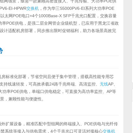
组网场景，亟需一款兼顾高密度接入、千兆传输、大功率POE供
V6-EI-HPWR
交换机
，作为华三S5000PV6-EI系列大功率POE
T以太网POE电口+4个1000Base-X SFP千兆光口配置，交换容量
持400W大功率POE供电，是强二层全网管企业级机型，已应用于黑龙江省政
设计适配机房部署，同步推出限时促销福利，助力各场景高效完
势
，适配机房标准化部署，节省空间且便于集中管理，搭载高性能专用芯
Mpps，支持线速转发，可高效承载24路千兆终端、高清监控、
无线
AP、
大功率POE供电，单端口供电稳定，可直接为高功率监控、AP等
场景，兼顾性能与便捷性。
需额外扩展设备，精准匹配中型组网的终端接入、POE供电与光纤传
门禁系统等接入与供电需求，4个千兆光口可灵活对接核心
交换机