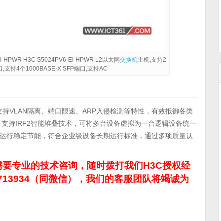
EI-HPWR H3C S5024PV6-EI-HPWR L2以太网
交换机
主机,支持2
+电口,支持4个1000BASE-X SFP端口,支持AC
能，支持VLAN隔离、端口限速、ARP入侵检测等特性，有效抵御各类
议，支持IRF2智能堆叠技术，可将多台设备虚拟为一台逻辑设备统一
运行稳定节能，符合企业级设备长期运行标准，通过多项质量认
要专业的技术咨询，随时拨打我们H3C授权经
713934（同微信），我们的客服团队将竭诚为