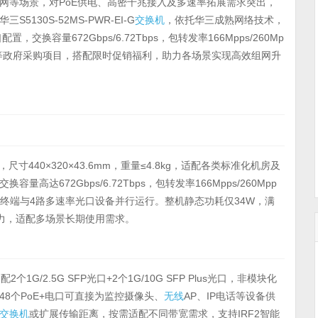
网等场景，对PoE供电、高密千兆接入及多速率拓展需求突出，
华三S5130S-52MS-PWR-EI-G
交换机
，依托华三成熟网络技术，
配置，交换容量672Gbps/6.72Tbps，包转发率166Mpps/260Mp
局等政府采购项目，搭配限时促销福利，助力各场景实现高效组网升
计，尺寸440×320×43.6mm，重量≤4.8kg，适配各类标准化机房及
672Gbps/6.72Tbps，包转发率166Mpps/260Mpp
+终端与4路多速率光口设备并行运行。整机静态功耗仅34W，满
压力，适配多场景长期使用需求。
配2个1G/2.5G SFP光口+2个1G/10G SFP Plus光口，非模块化
8个PoE+电口可直接为监控摄像头、
无线
AP、IP电话等设备供
交换机
或扩展传输距离，按需适配不同带宽需求，支持IRF2智能