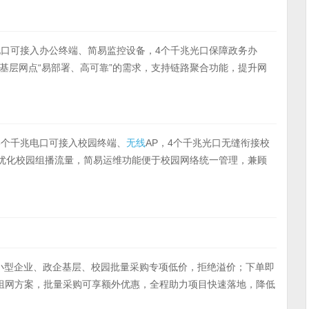
电口可接入办公终端、简易监控设备，4个千兆光口保障政务办
基层网点“易部署、高可靠”的需求，支持链路聚合功能，提升网
6个千兆电口可接入校园终端、
无线
AP，4个千兆光口无缝衔接校
等功能，优化校园组播流量，简易运维功能便于校园网络统一管理，兼顾
小型企业、政企基层、校园批量采购专项低价，拒绝溢价；下单即
组网方案，批量采购可享额外优惠，全程助力项目快速落地，降低