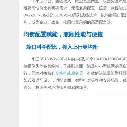
中小型办公、园区接入、政企基层网点、校园分区域组
维及高性价比有明确需求，无需复杂配置，亟需一款性能扎
0V2-20P-LI依托S5130V2-LI系列成熟技术，以
利，成为企业、政企、校园批量采购的高适配之选。
均衡配置赋能，兼顾性能与便捷
端口科学配比，接入上行更均衡
华三S5130V2-20P-LI核心搭载16个10/100/1
控摄像头等各类终端，千兆到桌面，满足中小型组网的高密度接入
行，无缝对接核心
交换机
或
服务器
，有效解决流量汇聚瓶颈
架式双适配设计，适配桌面、微型机房等多种安装场景，额定A
办公、校园等对环境噪音敏感的场景。