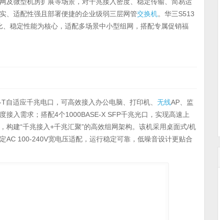
网及微型机房扩展等场景，对千兆接入密度、稳定传输、简易运
实、适配性强且部署便捷的企业级弱三层网管
交换机
。华三S513
均衡端口配比、稳定性能为核心，适配多场景中小型组网，搭配专属促销福
000BASE-T自适应千兆电口，可高效接入办公电脑、打印机、
无线
AP、监
需求；搭配4个1000BASE-X SFP千兆光口，实现高速上
，构建“千兆接入+千兆汇聚”的高效组网架构。该机采用桌面式/机
C 100-240V宽电压适配，运行稳定可靠，低噪音设计更贴合