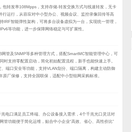
bps，包转发率108Mpps，支持存储-转发交换方式与线速转发，无卡
备并行运行，从容应对中小型办公、视频会议、监控录像回传等高
持IRF智能弹性架构，可将多台设备虚拟为一台，实现统一管理，
Pv6等功能，进一步保障网络稳定与可扩展性。
、WEB网管及SNMP等多种管理方式，搭配SmartMC智能管理中心，可
同时支持零配置启动，简化初始配置流程，新手也能快速上手。
绑定、端口安全等功能，支持VLAN划分、端口隔离，构建主动防御
1年原厂保修，支持全国联保，适配中小型组网采购标准。
6个千兆电口满足员工终端、办公设备接入需求，4个千兆光口灵活对
网管功能便于简化运维，贴合中小企业“高效、省心、高性价比”