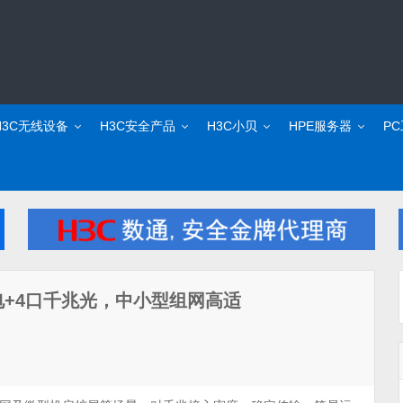
H3C无线设备
H3C安全产品
H3C小贝
HPE服务器
P
千兆电+4口千兆光，中小型组网高适