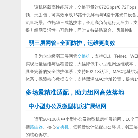
该机搭载高性能芯片，交换容量达672Gbps/6.72T
顿、无丢包，可高效承载16路千兆终端与4路千兆光口设
流量场景。依托华三成熟技术，长期高负荷运行无压力，支
提升组网灵活性与可靠性，同时支持链路聚合、风暴抑制、I
弱三层网管+全面防护，运维更高效
作为企业级弱三层网管
交换机
，支持CLI、Telnet
实现批量运维与远程管控，大幅降低中小型组网运维成本，
具备完善的安全防护体系，支持802.1X认证、MAC地址
体系，保障核心数据安全，支持黑洞MAC地址设置，提供
多场景精准适配，助力组网高效落地
中小型办公及微型机房扩展组网
适配50-100人中小型办公及微型机房扩展组网，1
接
路由器
、核心
交换机
，低噪音设计适配办公环境，弱三层
的核心诉求。