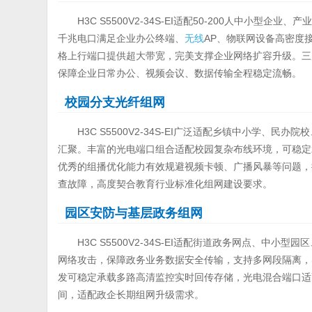
H3C S5500V2-34S-EI适配50-200人中小型
千兆电口满足企业办公终端、
无线
AP、物联网设备高密度接
格上行端口提供超大带宽，完美支撑企业网络扩容升级。三
保障企业日常办公、视频会议、数据传输全程稳定流畅。
校园分支光纤组网
H3C S5500V2-34S-EI广泛适配乡镇中小学
汇聚。丰富的光电端口组合适配校园复杂布线环境，可稳定
优秀的组播优化能力有效规避视频卡顿、广播风暴等问题，
查故障，高度契合教育行业标准化组网建设要求。
园区安防与基层政务组网
H3C S5500V2-34S-EI适配街道政务网点、
网络攻击，保障政务业务数据安全传输，支持多网段隔离，实
发可稳定承载多路高清监控实时回传存储，光电混合端口适
间，适配政企长期组网升级需求。