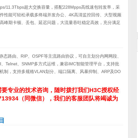
3Tbps/11.3Tbps超大交换容量，搭配228Mpps高线速包转发率，采
件性能可轻松承载多终端并发办公、4K高清监控回传、大型视频
高峰期卡顿、丢包、延迟问题，大流量吞吐稳定高效，充分满足
静态路由、RIP、OSPF等主流路由协议，可自主划分内网网段、
、Telnet、SNMP多方式运维，兼容iMC智能管理平台，支持批
制，支持多规格VLAN划分、端口隔离、风暴抑制、ARP及DO
。
要专业的技术咨询，随时拨打我们H3C授权经
713934（同微信），我们的客服团队将竭诚为
目