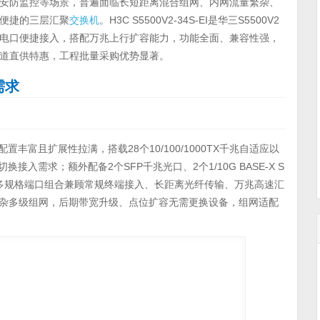
安防监控等场景，普遍面临长短距离混合组网、内网流量繁杂、
便捷的三层汇聚
交换机
。H3C S5500V2-34S-EI是华三S5500V2
电口便捷接入，搭配万兆上行扩容能力，功能全面、兼容性强，
道直供特惠，工程批量采购优势显著。
需求
端口配置丰富且扩展性拉满，搭载28个10/100/1000TX千兆自适应以
入需求；额外配备2个SFP千兆光口、2个1/10G BASE-X S
速端口。多规格端口组合兼顾常规终端接入、长距离光纤传输、万兆高速汇
复杂多级组网，后期带宽升级、点位扩容无需更换设备，组网适配