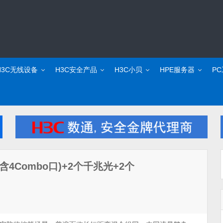
H3C无线设备
H3C安全产品
H3C小贝
HPE服务器
P
电(含4Combo口)+2个千兆光+2个