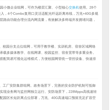
企业、产业园小微企业组网，可作为楼层汇聚、小型核心
交换机
使用。28个
入，4个Combo复用口灵活适配光纤远距离布线，万兆+40G多规
层路由功能合理分流内网流量，有效解决多终端并发拥堵问题，
、民办院校、校园分支点位组网，可用于教学楼、实训机房、宿舍区域网络
承载多媒体教学、在线网课、校园监控、宿舍宽带等多重业务。
搭配简易可视化运维模式，方便校园网管统一管控设备、快速排
中小型园区、工厂安防集群组网。政务场景下，完善的安全防护机制可抵御
现业务网与监控网独立运行。安防场景下，228Mpps高线速转
配园区长短距离点位部署，万兆、40G高速端口预留充足扩容空