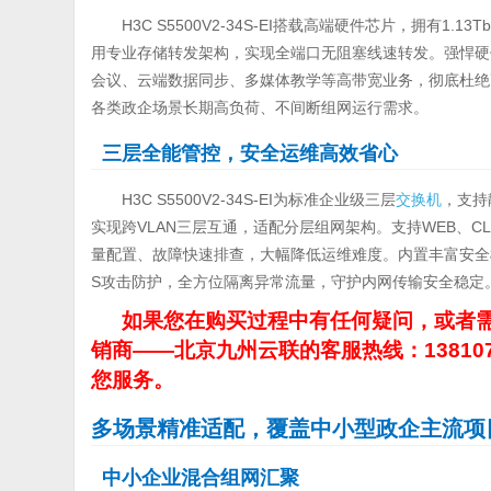
H3C S5500V2-34S-EI搭载高端硬件芯片，拥有1.1
用专业存储转发架构，实现全端口无阻塞线速转发。强悍硬
会议、云端数据同步、多媒体教学等高带宽业务，彻底杜绝
各类政企场景长期高负荷、不间断组网运行需求。
三层全能管控，安全运维高效省心
H3C S5500V2-34S-EI为标准企业级三层
交换机
，支持
实现跨VLAN三层互通，适配分层组网架构。支持WEB、CLI
量配置、故障快速排查，大幅降低运维难度。内置丰富安全机
S攻击防护，全方位隔离异常流量，守护内网传输安全稳定
如果您在购买过程中有任何疑问，或者需
销商——北京九州云联的客服热线：13810
您服务。
多场景精准适配，覆盖中小型政企主流项
中小企业混合组网汇聚