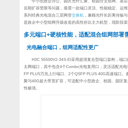
中小型政企办公、园区光纤汇聚、校园分支组网、基层
后期扩容受限等问题，亟需一款端口灵活、性能稳定、运维
系列经典光电混合三层网管
交换机
，兼顾光纤长距离传输与
是政企中小型组网升级改造的高性价比主力机型，现阶段渠
多元端口+硬核性能，适配混合组网部署
光电融合端口，组网适配性更广
H3C S5500V2-34S-EI采用超强复合型端口架构，
太网端口，其中包含4个Combo光电复用口，灵活适配光电切换接
FP PLUS万兆上行端口、2个QSFP PLUS 40G高
聚与40G超大带宽扩容，可适配中小型政企、校园、园区
性极强。