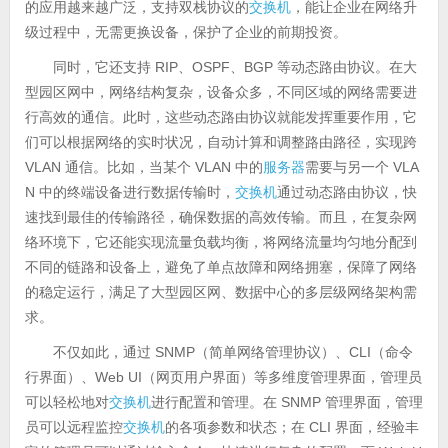
的应用越来越广泛，支持双栈协议的
交换机
，能让企业在网络升
级过程中，无需更换设备，保护了企业的前期投资。
同时，它还支持 RIP、OSPF、BGP 等动态路由协议。在大
型园区网中，网络结构复杂，设备众多，不同区域的网络需要进
行高效的通信。此时，这些动态路由协议就能发挥重要作用，它
们可以根据网络的实时状况，自动计算和调整路由路径，实现跨
VLAN 通信。比如，当某个 VLAN 中的
服务器
需要与另一个 VLA
N 中的终端设备进行数据传输时，
交换机
通过动态路由协议，快
速找到最佳的传输路径，确保数据的高效传输。而且，在复杂网
络环境下，它还能实现流量负载均衡，将网络流量均匀地分配到
不同的链路和设备上，避免了单点故障和网络拥塞，保障了网络
的稳定运行，满足了大型园区网、数据中心的多层级网络架构需
求。
不仅如此，通过 SNMP（简单网络管理协议）、CLI（命令
行界面）、Web UI（网页用户界面）等多维度管理界面，管理员
可以轻松地对
交换机
进行配置和管理。在 SNMP 管理界面，管理
员可以远程监控
交换机
的各项参数和状态；在 CLI 界面，经验丰