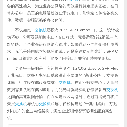
备的高速接入，为企业办公网络的高效运行奠定坚实基础。在日
常办公中，员工的电脑通过这些千兆电口，能快速地传输各类文
件、数据，实现流畅的办公体验。
不仅如此，
交换机
还设有 4 个 SFP Combo 口。这一设计极
为巧妙，它可灵活切换电口 / 光口模式，完美适配传统铜缆与光
纤链路。当企业在进行网络布线时，如果遇到不同的传输介质需
求，无论是采用成本较低的铜缆，还是高速稳定的光纤，SFP C
ombo 口都能轻松应对，避免了因接口不兼容而带来的困扰。
更值得一提的是，它还拥有 8 个 1G/10G Base-X SFP Plus
万兆光口。这些万兆光口就像是企业网络的 “高速公路”，支持高
速率上行连接存储设备或核心
交换机
。在企业数据中心，大量的
数据需要快速存储和调用，万兆光口就能实现存储设备与
交换机
之间的高速数据传输；而在构建园区网络时，通过万兆光口将汇
聚层
交换机
与核心
交换机
相连，轻松构建起 “千兆到桌面，万兆
到核心” 的企业网络架构，满足企业对网络带宽和性能的高要
求。