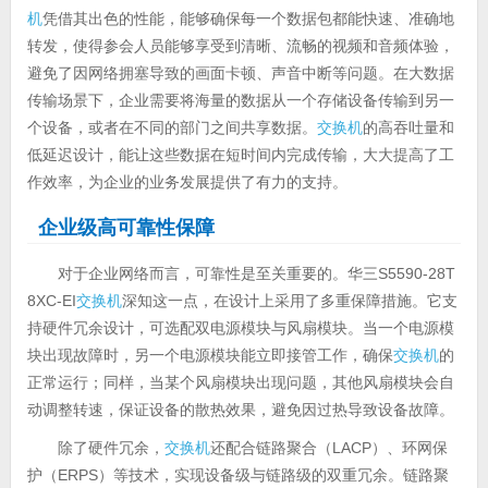
机
凭借其出色的性能，能够确保每一个数据包都能快速、准确地
转发，使得参会人员能够享受到清晰、流畅的视频和音频体验，
避免了因网络拥塞导致的画面卡顿、声音中断等问题。在大数据
传输场景下，企业需要将海量的数据从一个存储设备传输到另一
个设备，或者在不同的部门之间共享数据。
交换机
的高吞吐量和
低延迟设计，能让这些数据在短时间内完成传输，大大提高了工
作效率，为企业的业务发展提供了有力的支持。
企业级高可靠性保障
对于企业网络而言，可靠性是至关重要的。华三S5590-28T
8XC-EI
交换机
深知这一点，在设计上采用了多重保障措施。它支
持硬件冗余设计，可选配双电源模块与风扇模块。当一个电源模
块出现故障时，另一个电源模块能立即接管工作，确保
交换机
的
正常运行；同样，当某个风扇模块出现问题，其他风扇模块会自
动调整转速，保证设备的散热效果，避免因过热导致设备故障。
除了硬件冗余，
交换机
还配合链路聚合（LACP）、环网保
护（ERPS）等技术，实现设备级与链路级的双重冗余。链路聚