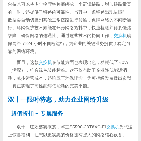
合技术可以将多个物理链路捆绑成一个逻辑链路，增加链路带宽
的同时，还提供了链路的可靠性。当其中一条链路出现故障时，
数据会自动切换到其他正常链路进行传输，保障网络的不间断运
行。环网保护技术则能在环形网络拓扑中，快速检测并修复链路
故障，确保网络的连通性。通过这些技术的协同工作，
交换机
确
保网络 7×24 小时不间断运行，为企业的关键业务提供了稳定可
靠的网络环境。
而且，这款
交换机
在节能方面也表现出色，功耗低至 60W
（满配），符合绿色节能标准。这不仅有助于企业降低能源消
耗，减少运营成本，还响应了环保理念，为可持续发展做出贡献
，真正实现了高性能与低能耗的完美平衡。
双十一限时特惠，助力企业网络升级
超值折扣 + 专属服务
双十一狂欢盛宴来袭，华三S5590-28T8XC-EI
交换机
为您送
上惊喜福利，让您以更实惠的价格拥有强大的网络核心设备。