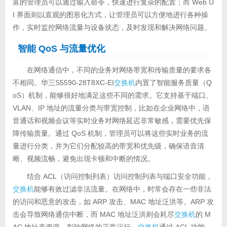
富的管理员可以通过输入命令，快速进行复杂的配置；而 Web U
I 界面则以直观的图形化方式，让管理员可以方便地进行各种操
作，实时监控网络流量与设备状态，及时发现和解决网络问题。
智能 QoS 与流量优化
在网络通信中，不同的业务对网络带宽和传输质量的要求各
不相同。华三S5590-28T8XC-EI
交换机
内置了智能服务质量（Q
oS）机制，能够很好地满足这些不同的需求。它支持基于端口、
VLAN、IP 地址的流量分类与带宽控制，比如在企业网络中，语
音通话和视频会议等实时业务对网络延迟非常敏感，需要优先保
障传输质量。通过 QoS 机制，管理员可以将这些实时业务的流
量进行分类，并为它们分配较高的带宽和优先级，确保语音清
晰、视频流畅，避免出现卡顿和中断的情况。
结合 ACL（访问控制列表）访问控制列表与端口安全功能，
交换机
能够有效过滤非法流量。在网络中，时常会存在一些非法
的访问和恶意的攻击，如 ARP 攻击、MAC 地址泛洪等。ARP 攻
击会导致网络通信中断，而 MAC 地址泛洪则会耗尽
交换机
的 M
AC 地址表资源，影响网络的正常运行。
交换机
通过 ACL 功能，