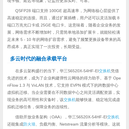
现卡顿、延迟等现象，让监控更加实时、可靠。
QSFP28 端口支持 100GE 超高速率，为网络核心层提供了
高速稳定的连接。而且，通过扩展插槽，用户还可以灵活加载 8
端口万兆光口卡或 25GE 电口卡。这意味着，随着企业业务的发
展，网络需求不断增加时，只需简单地添加扩展卡，就能轻松满
足未来 5 - 10 年的网络扩容需求，避免了频繁更换设备带来的高
昂成本，真正实现了一次投资，长期受益。
多云时代的融合承载平台
在多云架构盛行的当下，华三S6520X-54HF-EI
交换机
凭借
先进的技术，成为了企业构建弹性云网络的得力助手。基于 Ope
nFlow 1.3 与 VxLAN 技术，它支持 EVPN 模式下的跨数据中心
虚拟机迁移。当企业需要在不同数据中心之间灵活调配资源，实
现业务的高可用性和灾备时，该
交换机
能够快速、稳定地完成虚
拟机迁移任务，保障业务的连续性。
借助开放业务架构（OAA），华三S6520X-54HF-EI
交换机
还能集成
防火墙
、负载均衡、Netstream 流量分析等模块。这就