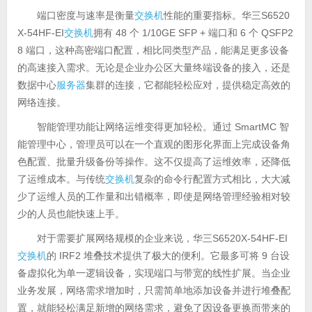
端口密度与速率是衡量
交换机
性能的重要指标。华三S6520
X-54HF-EI
交换机
拥有 48 个 1/10GE SFP + 端口和 6 个 QSFP2
8 端口，这种高密端口配置，相比同类型产品，能满足更多设备
的高速接入需求。无论是企业办公区大量终端设备的接入，还是
数据中心
服务器
集群的连接，它都能轻松应对，提供稳定高效的
网络连接。
智能管理功能让网络运维变得更加轻松。通过 SmartMC 智
能管理中心，管理员可以在一个直观的图形化界面上完成设备角
色配置、批量升级备份等操作。这不仅提高了运维效率，还降低
了运维成本。与传统
交换机
复杂的命令行配置方式相比，大大减
少了运维人员的工作量和出错概率，即使是网络管理经验相对较
少的人员也能快速上手。
对于需要扩展网络规模的企业来说，华三S6520X-54HF-EI
交换机
的 IRF2 堆叠技术提供了极大的便利。它最多可将 9 台设
备虚拟化为单一逻辑设备，实现端口与带宽的线性扩展。当企业
业务发展，网络需求增加时，只需简单地添加设备并进行堆叠配
置，就能轻松满足新增的网络需求，避免了因设备更换而带来的