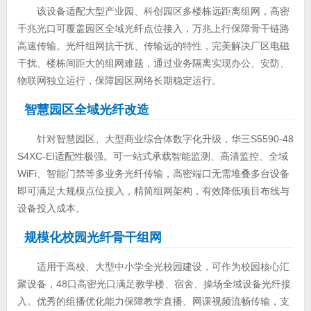
该设备适配大型产业园、科创园区多楼栋远距离组网，高密
千兆光口可覆盖园区全域光纤点位接入，万兆上行保障骨干链路
高速传输。光纤组网抗干扰、传输远的特性，完美解决厂区电磁
干扰、楼栋间距大的组网难题，通过业务隔离实现办公、安防、
物联网独立运行，保障园区网络长期稳定运行。
智慧园区全域光纤改造
针对智慧园区、大型商业综合体数字化升级，华三S5590-48
S4XC-EI适配性极强。可一站式承载智能监测、高清监控、全域
WiFi、智能门禁等多业务光纤传输，高密端口无需堆叠多台设备
即可满足大规模点位接入，精简组网架构，有效降低项目布线与
设备投入成本。
规模化校园光纤骨干组网
适用于高校、大型中小学全光校园建设，可作为校园核心汇
聚设备，48口高密光口满足教学楼、宿舍、操场全域设备光纤接
入。优秀的组播优化能力保障教学直播、网课视频流畅传输，支