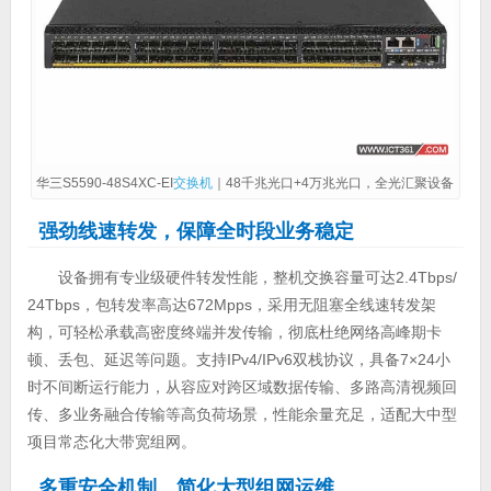
华三S5590-48S4XC-EI
交换机
｜48千兆光口+4万兆光口，全光汇聚设备
强劲线速转发，保障全时段业务稳定
设备拥有专业级硬件转发性能，整机交换容量可达2.4Tbps/
24Tbps，包转发率高达672Mpps，采用无阻塞全线速转发架
构，可轻松承载高密度终端并发传输，彻底杜绝网络高峰期卡
顿、丢包、延迟等问题。支持IPv4/IPv6双栈协议，具备7×24小
时不间断运行能力，从容应对跨区域数据传输、多路高清视频回
传、多业务融合传输等高负荷场景，性能余量充足，适配大中型
项目常态化大带宽组网。
多重安全机制，简化大型组网运维