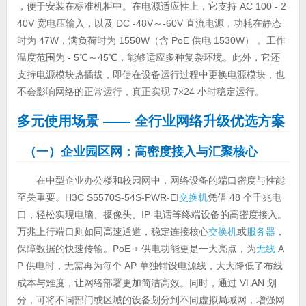
，便于安装在标准机柜中。在电源适应性上，它支持 AC 100 - 2
40V 宽电压输入，以及 DC -48V～-60V 直流电源，功耗在静态
时为 47W，满负荷时为 1550W（含 PoE 供电 1530W） 。工作
温度范围为 - 5℃～45℃，能够适应多种复杂环境。此外，它还
支持电源模块热插拔，即使在设备运行过程中更换电源模块，也
不会影响网络的正常运行，真正实现 7×24 小时稳定运行。
多元使用场景
—— 全行业网络升级优选方案
（一）企业园区网：高密度接入与汇聚核心
在中型企业办公楼和校园网中，网络设备的端口密度与性能
至关重要。H3C S5570S-54S-PWR-EI
交换机
凭借 48 个千兆电
口，轻松实现电脑、摄像头、IP 电话等终端设备的高密度接入。
万兆上行端口则如同高速通道，稳定连接核心
交换机
或
服务器
，
保障数据的快速传输。PoE + 供电功能更是一大亮点，为
无线
A
P 供电时，无需再为每个 AP 单独铺设电源线，大大降低了布线
成本与难度，让网络部署更加简洁高效。同时，通过 VLAN 划
分，可将不同部门或区域的设备划分到不同虚拟局域网，增强网