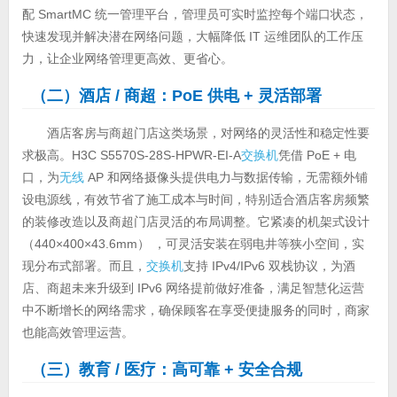
配 SmartMC 统一管理平台，管理员可实时监控每个端口状态，
快速发现并解决潜在网络问题，大幅降低 IT 运维团队的工作压
力，让企业网络管理更高效、更省心。
（二）酒店 / 商超：PoE 供电 + 灵活部署
酒店客房与商超门店这类场景，对网络的灵活性和稳定性要
求极高。H3C S5570S-28S-HPWR-EI-A
交换机
凭借 PoE + 电
口，为
无线
AP 和网络摄像头提供电力与数据传输，无需额外铺
设电源线，有效节省了施工成本与时间，特别适合酒店客房频繁
的装修改造以及商超门店灵活的布局调整。它紧凑的机架式设计
（440×400×43.6mm） ，可灵活安装在弱电井等狭小空间，实
现分布式部署。而且，
交换机
支持 IPv4/IPv6 双栈协议，为酒
店、商超未来升级到 IPv6 网络提前做好准备，满足智慧化运营
中不断增长的网络需求，确保顾客在享受便捷服务的同时，商家
也能高效管理运营。
（三）教育 / 医疗：高可靠 + 安全合规