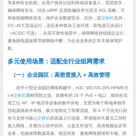
等多种安全机制，从用户身份识别到终端设备接入，层层把关，
确保网络安全。结合 uRPF 反源欺骗技术与灵活 ACL 策略，可
有效抵御网络攻击，保护企业数据安全。此外，该
交换机
支持 -
5℃~45℃宽温运行，适应多种复杂工业环境；双电源冗余设计
（AC/DC 可选），在高可靠性场景中，保障网络持续稳定运行，
避免因电源故障导致网络中断，为企业业务的正常开展保驾护
航。
多元使用场景：适配全行业组网需求
（一）企业园区：高密度接入 + 高效管理
在中小型企业园区网络构建中，H3C S5570S-28S-HPWR-E
I-A
交换机
堪称理想之选。其拥有的 24 个 PoE + 电口，能轻松实
现工位 AP、IP 电话等设备的集中供电，无需为每个终端单独寻
找电源插座并布线，极大地简化了部署流程。而 4 个万兆光口则
有力支持与核心
交换机
的高速上行连接，即便面对大量员工同时
接入网络，开展办公软件协作、云盘文件读写、高清视频会议等
业务，也能保障数据高速、稳定转发，避免网络拥堵和卡顿。搭