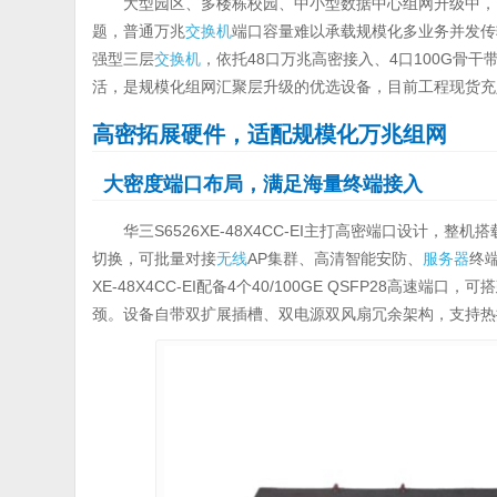
大型园区、多楼栋校园、中小型数据中心组网升级中，
题，普通万兆
交换机
端口容量难以承载规模化多业务并发传输。华三
强型三层
交换机
，依托48口万兆高密接入、4口100G骨
活，是规模化组网汇聚层升级的优选设备，目前工程现货充
高密拓展硬件，适配规模化万兆组网
大密度端口布局，满足海量终端接入
华三S6526XE-48X4CC-EI主打高密端口设计，整机
切换，可批量对接
无线
AP集群、高清智能安防、
服务器
终
XE-48X4CC-EI配备4个40/100GE QSFP28
颈。设备自带双扩展插槽、双电源双风扇冗余架构，支持热