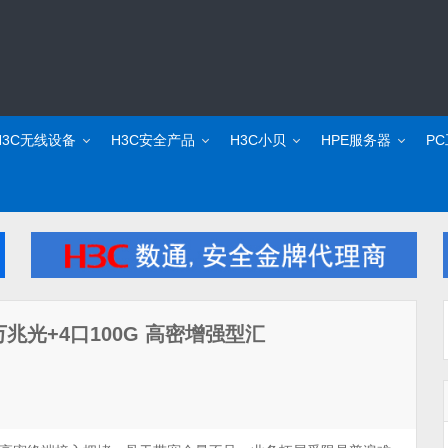
H3C无线设备
H3C安全产品
H3C小贝
HPE服务器
P
8口万兆光+4口100G 高密增强型汇