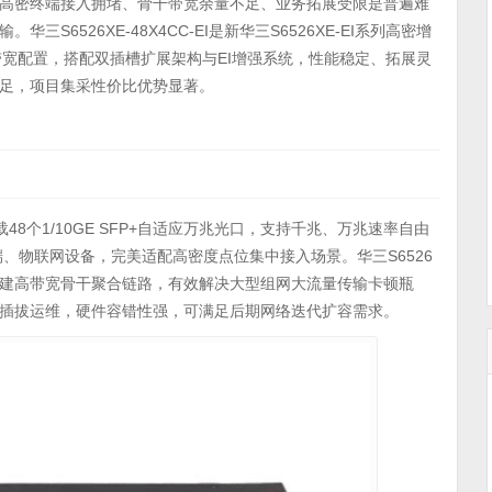
高密终端接入拥堵、骨干带宽余量不足、业务拓展受限是普遍难
S6526XE-48X4CC-EI是新华三S6526XE-EI系列高密增
干带宽配置，搭配双插槽扩展架构与EI增强系统，性能稳定、拓展灵
足，项目集采性价比优势显著。
搭载48个1/10GE SFP+自适应万兆光口，支持千兆、万兆速率自由
端、物联网设备，完美适配高密度点位集中接入场景。华三S6526
高速端口，可搭建高带宽骨干聚合链路，有效解决大型组网大流量传输卡顿瓶
插拔运维，硬件容错性强，可满足后期网络迭代扩容需求。