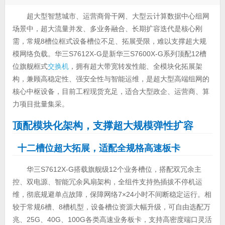
超大型智慧城市、运营商骨干网、大型云计算数据中心组网
场景中，超大流量并发、多业务融合、长期扩容迭代是核心刚
需，常规8槽位框式设备槽位不足、拓展受限，难以支撑超大规
模网络负载。华三S7612X-G是新华三S7600X-G系列顶配12槽
位旗舰框式
交换机
，拥有超大带宽转发性能、全模块化拓展架
构，兼顾高稳定性、强安全性与智能运维，是超大型高端组网的
核心中枢设备，目前工程现货充足，适合大型政企、运营商、算
力项目批量集采。
顶配模块化架构，支撑超大规模弹性扩容
十二槽位超大拓展，适配全规格高速板卡
华三S7612X-G搭载旗舰级12个业务槽位，搭配双冗余主
控、双电源、智能冗余风扇架构，全组件支持热插拔不停机运
维，彻底规避单点故障，保障网络7×24小时不间断稳定运行。相
较于常规6槽、8槽机型，设备槽位资源大幅升级，可自由选配万
兆、25G、40G、100G各类高速业务板卡，支持高密度端口灵活