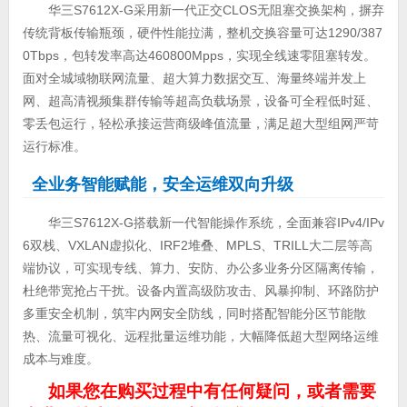
华三S7612X-G采用新一代正交CLOS无阻塞交换架构，摒弃
传统背板传输瓶颈，硬件性能拉满，整机交换容量可达1290/387
0Tbps，包转发率高达460800Mpps，实现全线速零阻塞转发。
面对全城域物联网流量、超大算力数据交互、海量终端并发上
网、超高清视频集群传输等超高负载场景，设备可全程低时延、
零丢包运行，轻松承接运营商级峰值流量，满足超大型组网严苛
运行标准。
全业务智能赋能，安全运维双向升级
华三S7612X-G搭载新一代智能操作系统，全面兼容IPv4/IPv
6双栈、VXLAN虚拟化、IRF2堆叠、MPLS、TRILL大二层等高
端协议，可实现专线、算力、安防、办公多业务分区隔离传输，
杜绝带宽抢占干扰。设备内置高级防攻击、风暴抑制、环路防护
多重安全机制，筑牢内网安全防线，同时搭配智能分区节能散
热、流量可视化、远程批量运维功能，大幅降低超大型网络运维
成本与难度。
如果您在购买过程中有任何疑问，或者需要