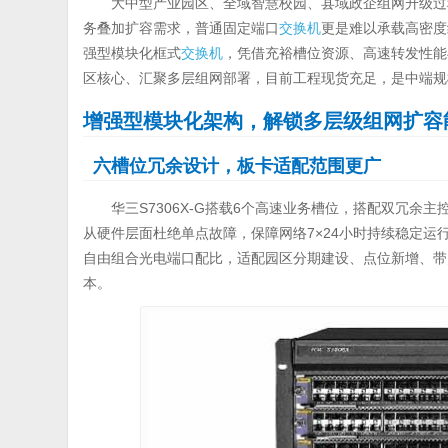
大中型产业园区、全域智慧校园、县域政企组网升级过
务叠加扩容需求，普通固定端口
交换机
更是难以承载高密度终
强型模块化框式
交换机
，凭借充裕槽位资源、高速转发性能
区核心、汇聚多层组网部署，目前工程现货充足，是中端规
增强型模块化架构，解锁多层级组网扩容
六槽位冗余设计，板卡适配范围更广
华三S7306X-G搭载6个高速业务槽位，搭配双冗
从硬件层面杜绝单点故障，保障网络7×24小时持续稳定运行
自由组合光电端口配比，适配园区分期建设、点位新增、带
本。