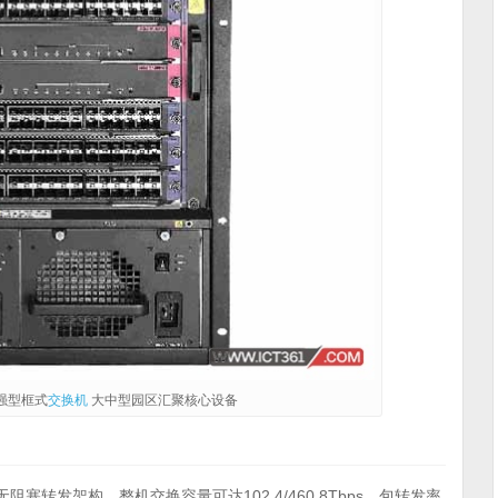
强型框式
交换机
大中型园区汇聚核心设备
阻塞转发架构，整机交换容量可达102.4/460.8Tbps，包转发率