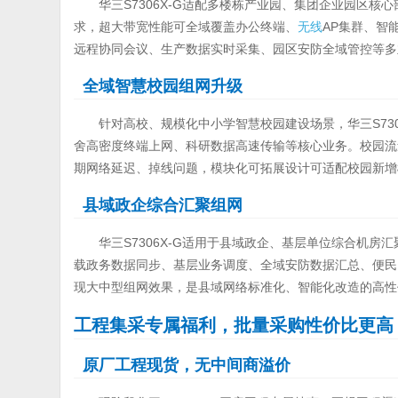
华三S7306X-G适配多楼栋产业园、集团企业园区
求，超大带宽性能可全域覆盖办公终端、
无线
AP集群、智
远程协同会议、生产数据实时采集、园区安防全域管控等多
全域智慧校园组网升级
针对高校、规模化中小学智慧校园建设场景，华三S73
舍高密度终端上网、科研数据高速传输等核心业务。校园流
期网络延迟、掉线问题，模块化可拓展设计可适配校园新增
县域政企综合汇聚组网
华三S7306X-G适用于县域政企、基层单位综合机房
载政务数据同步、基层业务调度、全域安防数据汇总、便民
现大中型组网效果，是县域网络标准化、智能化改造的高性
工程集采专属福利，批量采购性价比更高
原厂工程现货，无中间商溢价