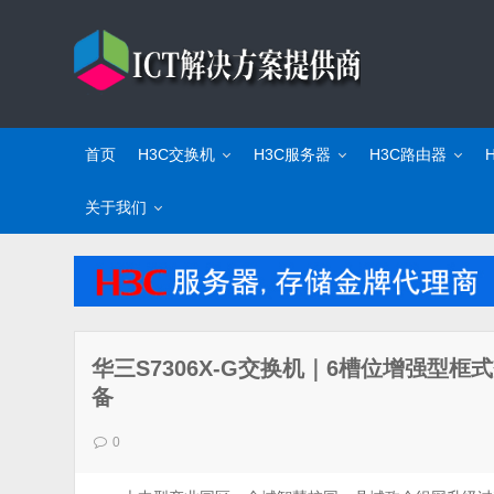
首页
H3C交换机
H3C服务器
H3C路由器
关于我们
华三S7306X-G交换机｜6槽位增强型
备
0