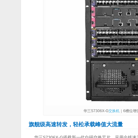
华三S7306X-G
交换机
｜6槽位增
旗舰级高速转发，轻松承载峰值大流量
华三S7306X-G搭载新一代自研交换芯片，采用全线速无