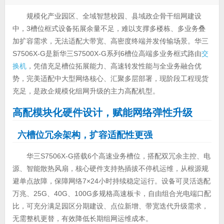
规模化产业园区、全域智慧校园、县域政企骨干组网建设
中，3槽位框式设备拓展余量不足，难以支撑多楼栋、多业务叠
加扩容需求，无法适配大带宽、高密度终端并发传输场景。华三
S7506X-G是新华三S7500X-G系列6槽位高端多业务框式路由
交
换机
，凭借充足槽位拓展能力、高速转发性能与全业务融合优
势，完美适配中大型网络核心、汇聚多层部署，现阶段工程现货
充足，是政企规模化组网升级的主力高配机型。
高配模块化硬件设计，赋能网络弹性升级
六槽位冗余架构，扩容适配性更强
华三S7506X-G搭载6个高速业务槽位，搭配双冗余主控、电
源、智能散热风扇，核心硬件支持热插拔不停机运维，从根源规
避单点故障，保障网络7×24小时持续稳定运行。设备可灵活选配
万兆、25G、40G、100G多规格高速板卡，自由组合光电端口配
比，可充分满足园区分期建设、点位新增、带宽迭代升级需求，
无需整机更替，有效降低长期组网运维成本。