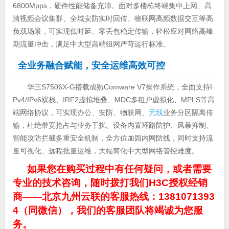
6800Mpps，硬件性能储备充沛。面对多楼栋终端集中上网、高
清视频会议集群、全域安防实时回传、物联网高频数据交互等高
负载场景，可实现低时延、零丢包稳定传输，轻松应对网络高峰
期流量冲击，满足中大型高端组网严苛运行标准。
全业务融合赋能，安全运维高效可控
华三S7506X-G搭载成熟Comware V7操作系统，全面支持I
Pv4/IPv6双栈、IRF2虚拟堆叠、MDC多租户虚拟化、MPLS等高
端网络协议，可实现办公、安防、物联网、
无线
业务分区隔离传
输，杜绝带宽抢占与业务干扰。设备内置环路防护、风暴抑制、
智能攻防拦截多重安全机制，全方位加固内网防线，同时支持流
量可视化、远程批量运维，大幅简化中大型网络管控难度。
如果您在购买过程中有任何疑问，或者需要
专业的技术咨询，随时拨打我们H3C授权经销
商——北京九州云联的客服热线：1381071393
4（同微信），我们的客服团队将竭诚为您服
务。