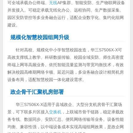
可全域承载办公终端、
无线
AP集群、智能安防、生产物联网设备
并发接入。可稳定承载无纸化办公、远程协同、生产数据采集、
园区安防管控等多业务融合运行，适配企业数字化、集约化组网
建设。
规模化智慧校园组网升级
针对高校、规模化中小学智慧校园改造，华三S7506X-X可
高效支撑线上教学、科研数据传输、校园全域安防、师生高密度
终端上网等高频业务。依托智能流量监测与带宽均衡技术，有效
解决校园高峰期网络卡顿、延迟问题，多业务融合设计精简机房
设备布局，适配智慧校园一体化建设需求。
政企骨干汇聚机房部署
华三S7506X-X适用于县域政企、大型分支机房骨干汇聚场
景，可下联多片区接入
交换机
，上联城市骨干链路，稳定承载政
务专线、数据同步、安防汇总、便民网络传输等业务。设备性能
均衡、兼容性强，以中端设备成本实现高端组网效果，是政企网