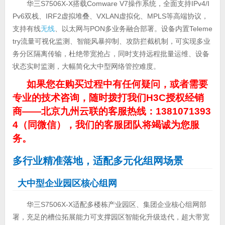
华三S7506X-X搭载Comware V7操作系统，全面支持IPv4/I
Pv6双栈、IRF2虚拟堆叠、VXLAN虚拟化、MPLS等高端协议，
支持有线
无线
、以太网与PON多业务融合部署。设备内置Teleme
try流量可视化监测、智能风暴抑制、攻防拦截机制，可实现多业
务分区隔离传输，杜绝带宽抢占，同时支持远程批量运维、设备
状态实时监测，大幅简化大中型网络管控难度。
如果您在购买过程中有任何疑问，或者需要
专业的技术咨询，随时拨打我们H3C授权经销
商——北京九州云联的客服热线：1381071393
4（同微信），我们的客服团队将竭诚为您服
务。
多行业精准落地，适配多元化组网场景
大中型企业园区核心组网
华三S7506X-X适配多楼栋产业园区、集团企业核心组网部
署，充足的槽位拓展能力可支撑园区智能化升级迭代，超大带宽