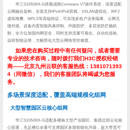
华三S10508X-G搭载成熟Comware V7操作系统，深度适配
云网融合架构，全面支持IPv4/IPv6双栈、VXLAN虚拟化、IRF2
虚拟堆叠、MPLS等高端协议，可实现多租户业务隔离、云网无
缝对接。设备内置智能风暴抑制、环路防护、多层攻防拦截机
制，全方位加固内网安全，同时支持流量可视化、自动化巡检、
远程智能运维，大幅简化大型云网络管控难度。
如果您在购买过程中有任何疑问，或者需要
专业的技术咨询，随时拨打我们H3C授权经销
商——北京九州云联的客服热线：1381071393
4（同微信），我们的客服团队将竭诚为您服
务。
多场景深度适配，覆盖高端规模化组网
大型智慧园区云核心组网
华三S10508X-G适配多楼栋大型产业园区、集团总部云化核
心部署，充足槽位余量可支撑园区多期智能化升级，超大带宽可