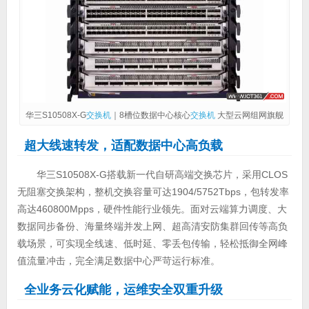
华三S10508X-G
交换机
｜8槽位数据中心核心
交换机
大型云网组网旗舰
超大线速转发，适配数据中心高负载
华三S10508X-G搭载新一代自研高端交换芯片，采用CLOS
无阻塞交换架构，整机交换容量可达1904/5752Tbps，包转发率
高达460800Mpps，硬件性能行业领先。面对云端算力调度、大
数据同步备份、海量终端并发上网、超高清安防集群回传等高负
载场景，可实现全线速、低时延、零丢包传输，轻松抵御全网峰
值流量冲击，完全满足数据中心严苛运行标准。
全业务云化赋能，运维安全双重升级