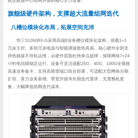
政企数据中心组网升级的核心主力设备。
旗舰级硬件架构，支撑超大流量组网迭代
八槽位模块化布局，拓展空间充沛
华三S10508X-G采用高端8业务槽位模块化架构，搭载1+1
冗余主控、多组冗余电源与智能调速散热风扇，核心硬件全部支
持热插拔不停机运维，从硬件层面杜绝单点故障，保障网络7×24
小时电信级稳定运行。设备可灵活选配25G、40G、100G全规格
高速业务板卡，支持高密度端口组合部署，可适配大型网络分期
扩容、算力业务新增、带宽升级等长期迭代需求，无需整机更
换，大幅降低组网迭代成本。