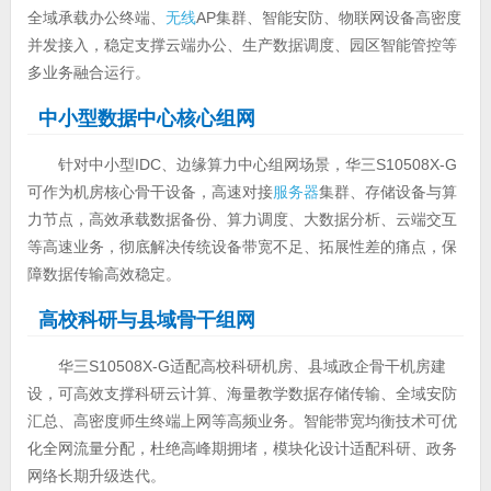
全域承载办公终端、
无线
AP集群、智能安防、物联网设备高密度
并发接入，稳定支撑云端办公、生产数据调度、园区智能管控等
多业务融合运行。
中小型数据中心核心组网
针对中小型IDC、边缘算力中心组网场景，华三S10508X-G
可作为机房核心骨干设备，高速对接
服务器
集群、存储设备与算
力节点，高效承载数据备份、算力调度、大数据分析、云端交互
等高速业务，彻底解决传统设备带宽不足、拓展性差的痛点，保
障数据传输高效稳定。
高校科研与县域骨干组网
华三S10508X-G适配高校科研机房、县域政企骨干机房建
设，可高效支撑科研云计算、海量教学数据存储传输、全域安防
汇总、高密度师生终端上网等高频业务。智能带宽均衡技术可优
化全网流量分配，杜绝高峰期拥堵，模块化设计适配科研、政务
网络长期升级迭代。