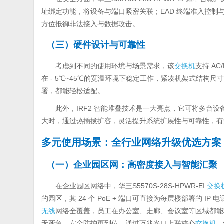
址绑定功能，将设备与端口紧密关联；EAD 终端准入控制与
方位抵御非法接入与数据攻击。
（三）硬件设计与可靠性
考虑到不同的使用环境与场景需求，该
交换机
支持 AC
在 - 5℃~45℃的宽温环境下稳定工作，紧凑机架式结构尺寸为
署，都能轻松适配。
此外，IRF2 智能堆叠技术是一大亮点，它可将多台
大时，通过热插拔扩容，灵活提升系统扩展性与可靠性，有
多元使用场景：全行业网络升级优选方案
（一）企业园区网：高密度接入与智能汇聚
在企业园区网络中，华三S5570S-28S-HPWR-EI
交换
的园区，其 24 个 PoE + 端口可直接为每层楼部署的 I
无线
网络全覆盖，员工在办公室、走廊、会议室等区域都能
无死角，安全防护更到位。通过万兆光口上联核心
交换机
，