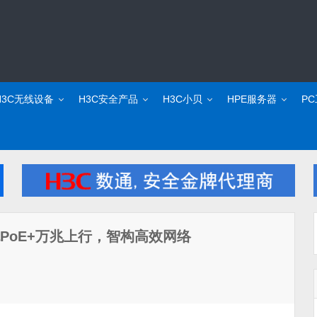
H3C无线设备
H3C安全产品
H3C小贝
HPE服务器
P
：千兆PoE+万兆上行，智构高效网络