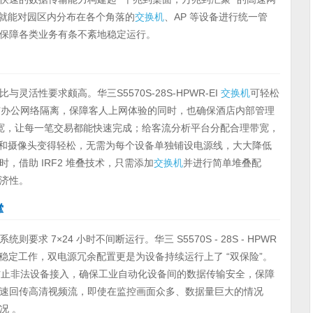
机房就能对园区内分布在各个角落的
交换机
、AP 等设备进行统一管
保障各类业务有条不紊地稳定运行。
活性要求颇高。华三S5570S-28S-HPWR-EI
交换机
可轻松
络与办公网络隔离，保障客人上网体验的同时，也确保酒店内部管理
带宽，让每一笔交易都能快速完成；给客流分析平台分配合理带宽，
 和摄像头变得轻松，无需为每个设备单独铺设电源线，大大降低
借助 IRF2 堆叠技术，只需添加
交换机
并进行简单堆叠配
济性。
撑
 7×24 小时不间断运行。华三 S5570S - 28S - HPWR
境中稳定工作，双电源冗余配置更是为设备持续运行上了 “双保险”。
 技术，防止非法设备接入，确保工业自动化设备间的数据传输安全，保障
速回传高清视频流，即使在监控画面众多、数据量巨大的情况
况 。