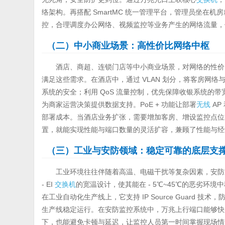
络架构。再搭配 SmartMC 统一管理平台，管理员坐在
控，合理调度办公网络、视频监控等业务产生的网络流量，
（二）中小商业场景：高性价比网络中枢
酒店、商超、连锁门店等中小商业场景，对网络的性价比与灵
满足这些需求。在酒店中，通过 VLAN 划分，将客房网
系统的安全；利用 QoS 流量控制，优先保障收银系统的
为商家运营决策提供数据支持。PoE + 功能让部署
无线
AP
部署成本。当酒店业务扩张，需要增加客房、增设监控点位时，
置，就能实现性能与端口数量的灵活扩容，兼顾了性能与经
（三）工业与安防领域：稳定可靠的底层支
工业环境往往伴随着高温、电磁干扰等复杂因素，安防系统则要求
- EI
交换机
的宽温设计，使其能在 - 5℃~45℃的恶劣环
在工业自动化生产线上，它支持 IP Source Guard
生产线稳定运行。在安防监控系统中，万兆上行端口能够快
下，也能避免卡顿与延迟，让监控人员第一时间掌握现场情