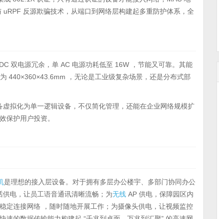
 uRPF 反源欺骗技术，从端口到网络层构建起多重防护体系，全
/DC 双电源冗余，单 AC 电源功耗低至 16W ，节能又可靠。其能
 440×360×43.6mm ，无论是工业级复杂场景，还是分布式部
设备虚拟化为单一逻辑设备，不仅简化管理，还能在企业网络规模扩
效保护用户投资。
机
是理想的接入层设备。对于拥有多层办公楼宇、多部门协同办公
P 电话供电，让员工语音通讯清晰流畅；为
无线
AP 供电，保障园区内
稳定连接网络 ，随时随地开展工作；为摄像头供电，让视频监控
快速的数据传输能力构建起 “千兆到桌面，万兆到汇聚” 的高速网