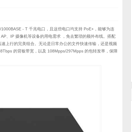
100/1000BASE - T 千兆电口，且这些电口均支持 PoE+，能够为连
AP、IP 摄像机等设备的用电需求 ，免去繁琐的额外布线。搭配
与万兆高速上行的完美组合。无论是日常办公的文件快速传输，还是视频
Tbps 的背板带宽，以及 108Mpps/297Mpps 的包转发率，保障