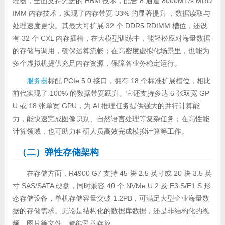
理器，全面支持先进的 HBM 技术，配合 8 通道 8000MT/s MRD
IMM 内存技术，实现了内存带宽 33% 的显著提升 ，数据读取与
处理速度更快。其最大可扩展 32 个 DDR5 RDIMM 槽位，还设
有 32 个 CXL 内存插槽，在大模型训练中，能轻松应对海量数据
的存储与调用，确保运算流畅；在高密度虚拟化场景里，也能为
多个虚拟机提供充足内存资源，保障各业务稳定运行。
服务器
标配 PCIe 5.0 接口，拥有 18 个标准扩展槽位，相比
前代实现了 100% 的数据带宽跃升。它还支持多达 6 张双宽 GP
U 或 18 张单宽 GPU，为 AI 推理任务提供强大的并行计算能
力，能快速完成图像识别、自然语言处理等复杂任务；在高性能
计算领域，也可助力科研人员高效完成模拟计算等工作。
（二）弹性存储架构
在存储方面，R4900 G7 支持 45 块 2.5 英寸或 20 块 3.5 英
寸 SAS/SATA 硬盘，同时兼容 40 个 NVMe U.2 及 E3.S/E1.S 形
态存储设备，单机存储容量突破 1.2PB，可满足大型企业海量数
据的存储需求。无论是结构化的数据库数据，还是非结构化的视
频、图片等文件，都能妥善存放。