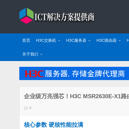
首页
H3C交换机
H3C服务器
H3C路由器
关于我们
企业级万兆强芯！H3C MSR2630E-X
0
核心参数 硬核性能拉满