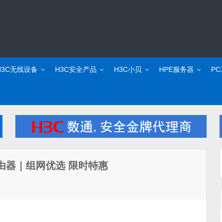
H3C无线设备
H3C安全产品
H3C小贝
HPE服务器
P
1路由器｜组网优选 限时特惠