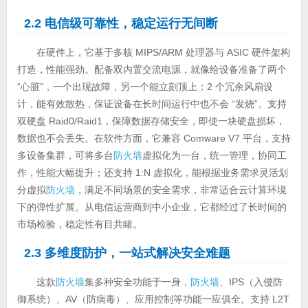
2.2 电信级可靠性，稳定运行无间断
在硬件上，它基于多核 MIPS/ARM 处理器与 ASIC 硬件架构
打造，性能强劲。配备双内置交流电源，就像给设备准备了两个
“心脏”，一个出现故障，另一个能立刻顶上；2 个冗余风扇设
计，能有效散热，保证设备在长时间运行中也不会 “发烧”。支持
双硬盘 Raid0/Raid1，保障数据存储安全，即使一块硬盘损坏，
数据也不会丢失。在软件方面，它兼容 Comware V7 平台，支持
多设备集群，可将多台
防火墙
虚拟化为一台，统一管理，协同工
作，性能大幅提升；还支持 1:N 虚拟化，能根据业务需求灵活划
分虚拟
防火墙
，满足不同场景的安全需求，非常适合云计算环境
下的弹性扩展。从电信运营商到中小企业，它都经过了长时间的
市场检验，稳定性有目共睹。
2.3 多维度防护，一站式解决安全难题
这款
防火墙
集多种安全功能于一身，
防火墙
、IPS（入侵防
御系统）、AV（防病毒）、应用控制等功能一应俱全。支持 L2T