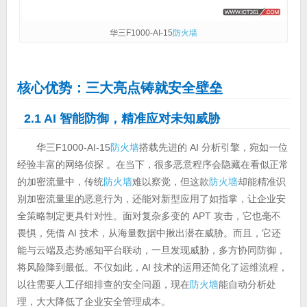
华三F1000-AI-15
防火墙
核心优势：三大亮点铸就安全壁垒
2.1 AI 智能防御，精准应对未知威胁
华三F1000-AI-15
防火墙
搭载先进的 AI 分析引擎，宛如一位
经验丰富的网络侦探 。在当下，很多恶意程序会隐藏在看似正常
的加密流量中，传统
防火墙
难以察觉，但这款
防火墙
却能精准识
别加密流量里的恶意行为，还能对新型应用了如指掌，让企业安
全策略制定更具针对性。面对复杂多变的 APT 攻击，它也毫不
畏惧，凭借 AI 技术，从海量数据中揪出潜在威胁。而且，它还
能与云端及态势感知平台联动，一旦发现威胁，多方协同防御，
将风险降到最低。不仅如此，AI 技术的运用还简化了运维流程，
以往需要人工仔细排查的安全问题，现在
防火墙
能自动分析处
理，大大降低了企业安全管理成本。