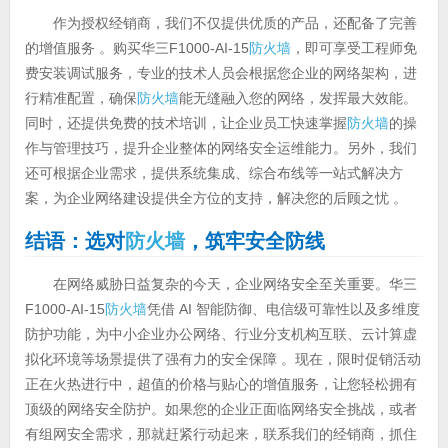
作为授权经销商，我们不仅提供优质的产品，还配备了完善
的增值服务 。购买华三F1000-AI-15
防火墙
，即可享受工程师免
费安装调试服务，专业的技术人员会根据您企业的网络架构，进
行精准配置，确保
防火墙
能无缝融入您的网络，发挥最大效能。
同时，还提供免费的技术培训，让企业员工快速掌握
防火墙
的操
作与管理技巧，提升企业整体的网络安全运维能力。另外，我们
还可根据企业需求，提供系统集成、综合布线等一站式解决方
案，为企业网络建设提供全方位的支持，解决您的后顾之忧 。
结语：选对
防火墙
，筑牢安全防线
在网络威胁日益复杂的今天，企业网络安全至关重要。华三
F1000-AI-15
防火墙
凭借 AI 智能防御、电信级可靠性以及多维度
防护功能，为中小企业办公网络、行业分支机构互联、云计算虚
拟化环境等场景提供了强有力的安全保障 。现在，限时促销活动
正在火热进行中，超值的价格与贴心的增值服务，让您轻松拥有
顶级的网络安全防护。如果您的企业正面临网络安全挑战，或者
有组网安全需求，那就赶紧行动起来，联系我们的经销商，抓住