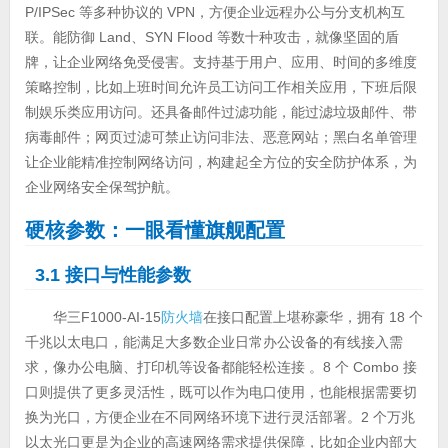
P/IPSec 等多种协议的 VPN，方便企业远程办公与分支机构互
联。能防御 Land、SYN Flood 等数十种攻击，就像坚固的盾
牌，让企业网络免受侵害。支持基于用户、应用、时间的多维度
策略控制，比如上班时间允许员工访问工作相关应用，下班后限
制娱乐类应用访问。还具备邮件过滤功能，能过滤垃圾邮件、带
病毒邮件；网页过滤可禁止访问非法、恶意网站；黑白名单管理
让企业能精准控制网络访问，构建起全方位的安全防护体系，为
企业网络安全保驾护航。
硬核参数：一眼看懂旗舰配置
3.1 接口与性能参数
华三F1000-AI-15
防火墙
在接口配置上堪称豪华，拥有 18 个
千兆以太电口，能满足大多数企业日常办公设备的有线接入需
求，像办公电脑、打印机等设备都能轻松连接 。8 个 Combo 接
口则提供了更多灵活性，既可以作为电口使用，也能根据需要切
换为光口，方便企业在不同网络环境下进行灵活部署。2 个万兆
以太光口更是为企业的高速网络需求提供保障，比如企业内部大