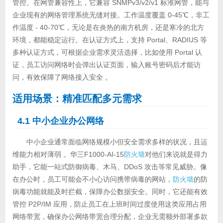
管控。在网管兼容性上，它兼容 SNMPv3/v2/v1 标准网管，能与
企业现有的网络管理系统无缝对接。工作温度覆盖 0-45℃，非工
作温度 - 40-70℃，无论是在炎热的南方机房，还是寒冷的北方
环境，都能稳定运行。在认证方式上，支持 Portal、RADIUS 等
多种认证方式，可根据企业需求灵活选择，比如使用 Portal 认
证，员工访问网络时会弹出认证页面，输入账号密码后才能访
问，有效保障了网络接入安全 。
适用场景：精准匹配多元需求
4.1 中小企业办公网络
中小企业通常面临网络规模小但安全需求多样的状况，且运
维能力相对薄弱 。华三F1000-AI-15
防火墙
对他们来说就是得力
助手，它能一站式防御病毒、木马、DDoS 攻击等常见威胁。像
在办公时，员工可能会不小心访问携带病毒的网站，
防火墙
的防
病毒功能就能及时拦截，保障办公数据安全。同时，它还能有效
管控 P2P/IM 应用，防止员工在上班时间过度使用这类应用占用
网络带宽，确保办公网络带宽合理分配，企业无需额外部署多款