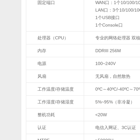
固定端口
WAN口：1个10/100/
LAN口：3个10/100/1
1个USB接口
1个Console口
处理器（CPU）
专业的网络处理器 双核
内存
DDRIII 256M
电源
100~240V
风扇
无风扇，自然散热
工作温度/存储温度
0ºC～40ºC/-40ºC～70
工作湿度/存储湿度
5%~95%（非冷凝）
整机功耗
<20W
认证
电信入网证、3C认证