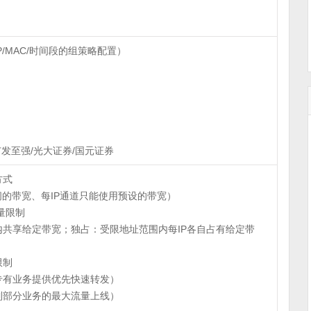
/MAC/时间段的组策略配置）
广发至强/光大证券/国元证券
方式
闲的带宽、每IP通道只能使用预设的带宽）
量限制
共享给定带宽；独占：受限地址范围内每IP各自占有给定带
限制
专有业务提供优先快速转发）
制部分业务的最大流量上线）