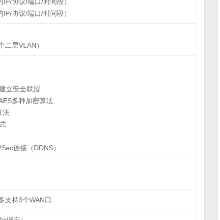
IP/协议/端口/时间段）
IP/协议/端口/时间段）
2个二层VLAN）
动建立安全联盟
、AES多种加密算法
算法
式
Sec连接（DDNS）
最多支持3个WAN口