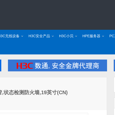
H3C无线设备
H3C安全产品
H3C小贝
HPE服务器
P
eb网管,状态检测防火墙,19英寸(CN)