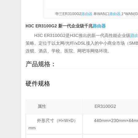
华三ER3100G2
路由器
单WAN口
路由器
,1*WAN(
H3C ER3100G2 新一代企业级千兆
路由器
H3C ER3100G2是H3C推出的新一代高性能企业级
路
策略。定位于以太网/光纤/xDSL接入的中小商业市场（SMB
连锁、酒店、学校、医院、网吧等网络环境。
产品规格：
硬件规格
属性
ER3100G2
外形尺寸（H×W×D）
440mm×230mm×44m
mm