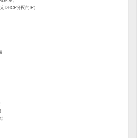
C地址绑定）
定DHCP分配的IP）
描
能
能
能