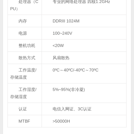
处理器（C
专业的网络处理器 四核1.2GHz
PU）
内存
DDRIII 1024M
电源
100~240V
整机功耗
<20W
散热方式
风扇散热
工作温度/
0ºC～40ºC/-40ºC～70ºC
存储温度
工作湿度/
5%~95%(非冷凝)
存储湿度
认证
电信入网证、3C认证
MTBF
>50000H