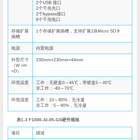
2个USB 接口
2个千兆光口
2个bypass接口
8个千兆电口
存储扩展
1个存储扩展插槽，支持扩展1块Micro SD卡
插槽
电源
内置电源
外型尺寸
330mm×230mm×44mm
（W ×H
×D）
环境温度
工作：无硬盘0～45℃，带硬盘5～40℃
非工作：-40～70℃
环境湿度
工作：10～80%，无冷凝
非工作：5～90%，无冷凝
表1-3 F1000-AI-05-GS硬件规格
项目
描述