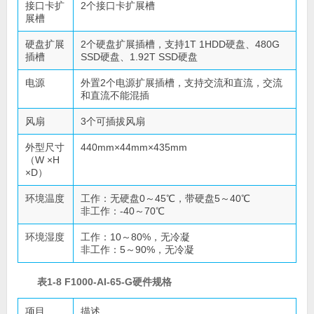
接口卡扩
2个接口卡扩展槽
展槽
硬盘扩展
2个硬盘扩展插槽，支持1T 1HDD硬盘、480G
插槽
SSD硬盘、1.92T SSD硬盘
电源
外置2个电源扩展插槽，支持交流和直流，交流
和直流不能混插
风扇
3个可插拔风扇
外型尺寸
440mm×44mm×435mm
（W ×H
×D）
环境温度
工作：无硬盘0～45℃，带硬盘5～40℃
非工作：-40～70℃
环境湿度
工作：10～80%，无冷凝
非工作：5～90%，无冷凝
表1-8 F1000-AI-65-G硬件规格
项目
描述