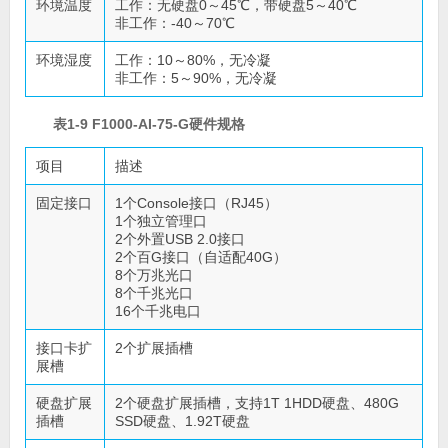
环境温度
工作：无硬盘0～45℃，带硬盘5～40℃
非工作：-40～70℃
环境湿度
工作：10～80%，无冷凝
非工作：5～90%，无冷凝
表1-9 F1000-AI-75-G硬件规格
项目
描述
固定接口
1个Console接口（RJ45）
1个独立管理口
2个外置USB 2.0接口
2个百G接口（自适配40G）
8个万兆光口
8个千兆光口
16个千兆电口
接口卡扩
2个扩展插槽
展槽
硬盘扩展
2个硬盘扩展插槽，支持1T 1HDD硬盘、480G
插槽
SSD硬盘、1.92T硬盘