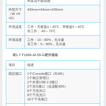
和直流不能混插
外型尺寸
440mm×44mm×435mm
（W ×H
×D）
环境温度
工作：无硬盘0～45℃，带硬盘5～40℃
非工作：-40～70℃
环境湿度
工作：10～80%，无冷凝
非工作：5～90%，无冷凝
表1-7 F1000-AI-55-G硬件规格
项目
描述
固定接口
1个Console接口（RJ45）
1个独立管理口
2个外置USB 2.0接口
2个百G接口（自适配40G）
8个万兆光口
8个千兆光口
16个千兆电口