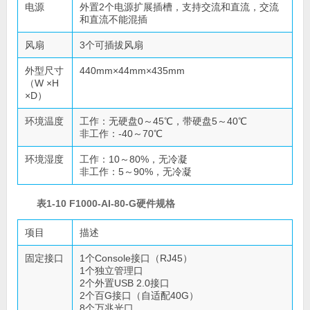
电源
外置2个电源扩展插槽，支持交流和直流，交流
和直流不能混插
风扇
3个可插拔风扇
外型尺寸
440mm×44mm×435mm
（W ×H
×D）
环境温度
工作：无硬盘0～45℃，带硬盘5～40℃
非工作：-40～70℃
环境湿度
工作：10～80%，无冷凝
非工作：5～90%，无冷凝
表1-10 F1000-AI-80-G硬件规格
项目
描述
固定接口
1个Console接口（RJ45）
1个独立管理口
2个外置USB 2.0接口
2个百G接口（自适配40G）
8个万兆光口