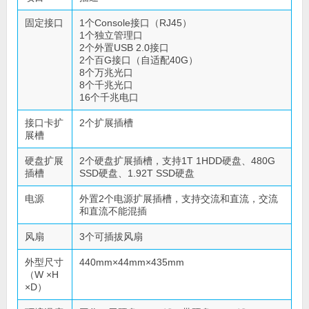
固定接口
1个Console接口（RJ45）
1个独立管理口
2个外置USB 2.0接口
2个百G接口（自适配40G）
8个万兆光口
8个千兆光口
16个千兆电口
接口卡扩
2个扩展插槽
展槽
硬盘扩展
2个硬盘扩展插槽，支持1T 1HDD硬盘、480G
插槽
SSD硬盘、1.92T SSD硬盘
电源
外置2个电源扩展插槽，支持交流和直流，交流
和直流不能混插
风扇
3个可插拔风扇
外型尺寸
440mm×44mm×435mm
（W ×H
×D）