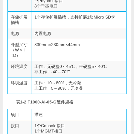
2个bypass接口
8个千兆电口
存储扩展
1个存储扩展插槽，支持扩展1块Micro SD卡
插槽
电源
内置电源
外型尺寸
330mm×230mm×44mm
（W ×H
×D）
环境温度
工作：无硬盘0～45℃，带硬盘5～40℃
非工作：-40～70℃
环境湿度
工作：10～80%，无冷凝
非工作：5～90%，无冷凝
表1-2 F1000-AI-05-G硬件规格
项目
描述
接口
1个Console接口
1个MGMT接口