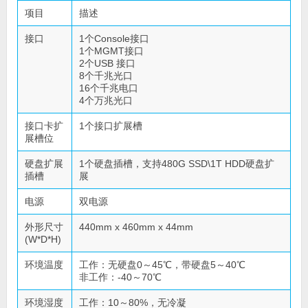
项目
描述
接口
1个Console接口
1个MGMT接口
2个USB 接口
8个千兆光口
16个千兆电口
4个万兆光口
接口卡扩
1个接口扩展槽
展槽位
硬盘扩展
1个硬盘插槽，支持480G SSD\1T HDD硬盘扩
插槽
展
电源
双电源
外形尺寸
440mm x 460mm x 44mm
(W*D*H)
环境温度
工作：无硬盘0～45℃，带硬盘5～40℃
非工作：-40～70℃
环境湿度
工作：10～80%，无冷凝