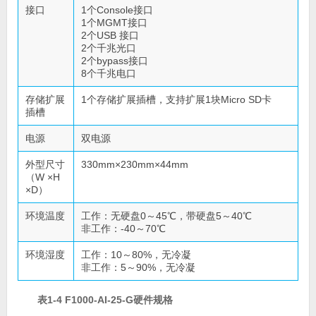
接口
1个Console接口
1个MGMT接口
2个USB 接口
2个千兆光口
2个bypass接口
8个千兆电口
存储扩展
1个存储扩展插槽，支持扩展1块Micro SD卡
插槽
电源
双电源
外型尺寸
330mm×230mm×44mm
（W ×H
×D）
环境温度
工作：无硬盘0～45℃，带硬盘5～40℃
非工作：-40～70℃
环境湿度
工作：10～80%，无冷凝
非工作：5～90%，无冷凝
表1-4 F1000-AI-25-G硬件规格