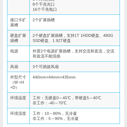
8个千兆光口
16个千兆电口
接口卡扩
2个扩展插槽
展槽
硬盘扩展
2个硬盘扩展插槽，支持1T 1HDD硬盘、480G
插槽
SSD硬盘、1.92T硬盘
电源
外置2个电源扩展插槽，支持交流和直流，交流
和直流不能混插
风扇
3个可插拔风扇
外型尺寸
440mm×44mm×435mm
（W ×H
×D）
环境温度
工作：无硬盘0～45℃，带硬盘5～40℃
非工作：-40～70℃
环境湿度
工作：10～80%，无冷凝
非工作：5～90%，无冷凝