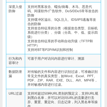
深度入侵
支持对黑客攻击、蠕虫/病毒、木马、恶意代
防御
码、间谍软件/广告软件、DoS/DDoS常等攻击的
防御
支持缓冲区溢出、SQL注入、IDS/IPS逃逸等攻
击的防御
支持攻击特征库的分类（根据攻击类型、目标机
系统进行分类）、分级（分高、中、低、提示四
级）
支持攻击特征库的手动和自动升级（TFTP和
HTTP）
支持对BT等P2P/IM识别和控制
行为和内
可基于用户对访问内容进行审计、溯源
容审计
数据防泄
对传输的文件和内容进行识别过滤，可准确识别
漏
常见文件的真实类型，如Word、Excel、PPT、
PDF、ZIP、RAR、EXE、DLL、AVI、MP4等，
并对敏感内容进行过滤。
URL过滤
支持对超过50种URL类别的预定义，支持URL规
则黑白名单，并可以对访问URL的流量进行丢
弃、重置、重定向、日志记录，列入黑名单等操
作。