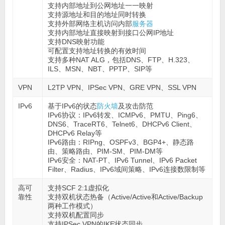
支持内部地址到公网地址一一映射
支持源地址和目的地址同时转换
支持外部网络主机访问内部
服务器
支持内部地址直接映射到接口公网IP地址
支持DNS映射功能
可配置支持地址转换的有效时间
支持多种NAT ALG，包括DNS、FTP、H.323、
ILS、MSN、NBT、PPTP、SIP等
VPN
L2TP VPN、IPSec VPN、GRE VPN、SSL VPN
IPv6
基于IPv6的状态
防火墙
及攻击防范
IPv6协议：IPv6转发、ICMPv6、PMTU、Ping6、
DNS6、TraceRT6、Telnet6、DHCPv6 Client、
DHCPv6 Relay等
IPv6路由：RIPng、OSPFv3、BGP4+、静态路
由、策略路由、PIM-SM、PIM-DM等
IPv6安全：NAT-PT、IPv6 Tunnel、IPv6 Packet
Filter、Radius、IPv6域间策略、IPv6连接数限制等
高可
支持SCF 2:1虚拟化
靠性
支持双机状态热备（Active/Active和Active/Backup
两种工作模式）
支持双机配置同步
支持IPSec VPN的IKE状态同步