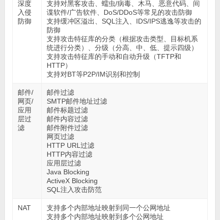
深度
支持对黑客攻击、蠕虫/病毒、木马、恶意代码、间
入侵
谍软件/广告软件、DoS/DDoS等常见的攻击防御
防御
支持缓冲区溢出、SQL注入、IDS/IPS逃逸等攻击的
防御
支持攻击特征库的分类（根据攻击类型、目标机系
统进行分类）、分级（分高、中、低、提示四级）
支持攻击特征库的手动和自动升级（TFTP和
HTTP）
支持对BT等P2P/IM识别和控制
邮件/
邮件过滤
网页/
SMTP邮件地址过滤
应用
邮件标题过滤
层过
邮件内容过滤
滤
邮件附件过滤
网页过滤
HTTP URL过滤
HTTP内容过滤
应用层过滤
Java Blocking
ActiveX Blocking
SQL注入攻击防范
NAT
支持多个内部地址映射到同一个公网地址
支持多个内部地址映射到多个公网地址