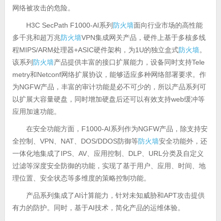
网络被攻击的危险。
H3C SecPath F1000-AI系列
防火墙
面向行业市场的高性能
多千兆和超万兆
防火墙
VPN集成网关产品，硬件上基于多核多线
程MIPS/ARM处理器+ASIC硬件架构，为1U的独立盒式
防火墙
。
该系列
防火墙
产品提供丰富的接口扩展能力，设备同时支持Tele
metry和Netconf网络扩展协议，能够适应多种网络部署要求。作
为NGFW产品，丰富的审计功能是必不可少的，所以产品系列可
以扩展大容量硬盘，同时增加硬盘后还可以有效支持web缓冲等
应用加速功能。
在安全功能方面，F1000-AI系列作为NGFW产品，除支持安
全控制、VPN、NAT、DOS/DDOS防御等
防火墙
安全功能外，还
一体化地集成了IPS、AV、应用控制、DLP、URL分类及自定义
过滤等深度安全防御的功能，实现了基于用户、应用、时间、地
理位置、安全状态等多维度的策略控制功能。
产品系列集成了AI计算能力，针对未知威胁和APT攻击提供
有力的防护。同时，基于AI技术，简化产品的运维体验。