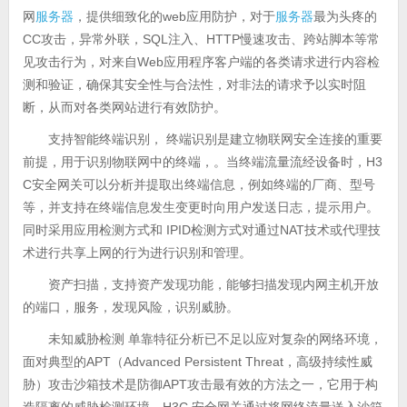
网
服务器
，提供细致化的web应用防护，对于
服务器
最为头疼的
CC攻击，异常外联，SQL注入、HTTP慢速攻击、跨站脚本等常
见攻击行为，对来自Web应用程序客户端的各类请求进行内容检
测和验证，确保其安全性与合法性，对非法的请求予以实时阻
断，从而对各类网站进行有效防护。
支持智能终端识别， 终端识别是建立物联网安全连接的重要
前提，用于识别物联网中的终端，。当终端流量流经设备时，H3
C安全网关可以分析并提取出终端信息，例如终端的厂商、型号
等，并支持在终端信息发生变更时向用户发送日志，提示用户。
同时采用应用检测方式和 IPID检测方式对通过NAT技术或代理技
术进行共享上网的行为进行识别和管理。
资产扫描，支持资产发现功能，能够扫描发现内网主机开放
的端口，服务，发现风险，识别威胁。
未知威胁检测 单靠特征分析已不足以应对复杂的网络环境，
面对典型的APT（Advanced Persistent Threat，高级持续性威
胁）攻击沙箱技术是防御APT攻击最有效的方法之一，它用于构
造隔离的威胁检测环境。H3C 安全网关通过将网络流量送入沙箱