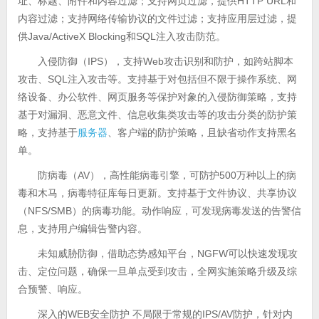
址、标题、附件和内容过滤；支持网页过滤，提供HTTP URL和
内容过滤；支持网络传输协议的文件过滤；支持应用层过滤，提
供Java/ActiveX Blocking和SQL注入攻击防范。
入侵防御（IPS），支持Web攻击识别和防护，如跨站脚本
攻击、SQL注入攻击等。支持基于对包括但不限于操作系统、网
络设备、办公软件、网页服务等保护对象的入侵防御策略，支持
基于对漏洞、恶意文件、信息收集类攻击等的攻击分类的防护策
略，支持基于
服务器
、客户端的防护策略，且缺省动作支持黑名
单。
防病毒（AV），高性能病毒引擎，可防护500万种以上的病
毒和木马，病毒特征库每日更新。支持基于文件协议、共享协议
（NFS/SMB）的病毒功能。动作响应，可发现病毒发送的告警信
息，支持用户编辑告警内容。
未知威胁防御，借助态势感知平台，NGFW可以快速发现攻
击、定位问题，确保一旦单点受到攻击，全网实施策略升级及综
合预警、响应。
深入的WEB安全防护 不局限于常规的IPS/AV防护，针对内