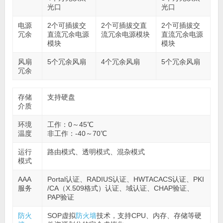
光口
光口
电源
2个可插拔交
2个可插拔交直
2个可插拔交
冗余
直流冗余电源
流冗余电源模块
直流冗余电源
模块
模块
风扇
5个冗余风扇
4个冗余风扇
5个冗余风扇
冗余
存储
支持硬盘
介质
环境
工作：0～45℃
温度
非工作：-40～70℃
运行
路由模式、透明模式、混杂模式
模式
AAA
Portal认证、RADIUS认证、HWTACACS认证、PKI
服务
/CA（X.509格式）认证、域认证、CHAP验证、
PAP验证
防火
SOP虚拟
防火墙
技术，支持CPU、内存、存储等硬