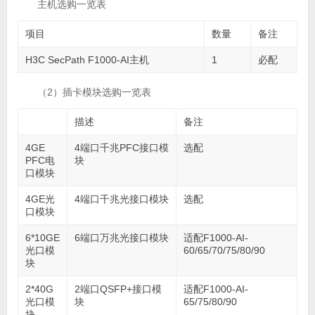
主机选购一览表
项目
数量
备注
H3C SecPath F1000-AI主机
1
必配
（2）插卡模块选购一览表
描述
备注
4GE
4端口千兆PFC接口模
选配
PFC电
块
口模块
4GE光
4端口千兆光接口模块
选配
口模块
6*10GE
6端口万兆光接口模块
适配F1000-AI-
光口模
60/65/70/75/80/90
块
2*40G
2端口QSFP+接口模
适配F1000-AI-
光口模
块
65/75/80/90
块