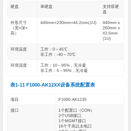
硬盘
单硬盘
支持双硬
盘
外形尺寸
440mm×230mm×44.2mm(1U)
440mm x
（宽×深×
260mm x
高）
43.6mm
(1U)
环境温度
工作：0～45℃
非工作：-40～70℃
环境湿度
工作：10～95%，无冷凝
非工作：5～95%，无冷凝
表1-11 F1000-AK12XX设备系统配置表
项目
F1000-AK1235
接口
1个配置口（CON）
2个USB接口
1个MGMT接口
16个千兆以太电口