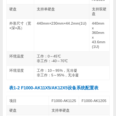
硬盘
支持单硬盘
支持双硬
盘
外形尺寸（宽
440mm×230mm×44.2mm(1U)
440mm
×深×高）
x
360mm
x
43.6mm
(1U)
环境温度
工作：0～45℃
非工作：-40～70℃
环境湿度
工作：10～95%，无冷凝
非工作：5～95%，无冷凝
表1-2 F1000-AK11X5/AK12X5设备系统配置表
项目
F1000-AK1125
F1000-AK1205
硬盘
支持单硬盘