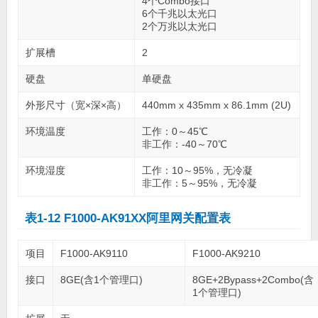
4个Combo接口
6个千兆以太光口
2个万兆以太光口
扩展槽
2
硬盘
单硬盘
外形尺寸（宽×深×高）
440mm x 435mm x 86.1mm (2U)
环境温度
工作：0～45℃
非工作：-40～70℃
环境湿度
工作：10～95%，无冷凝
非工作：5～95%，无冷凝
表1-12 F1000-AK91XX阿里网关配置表
项目
F1000-AK9110
F1000-AK9210
接口
8GE(含1个管理口)
8GE+2Bypass+2Combo(含
1个管理口)