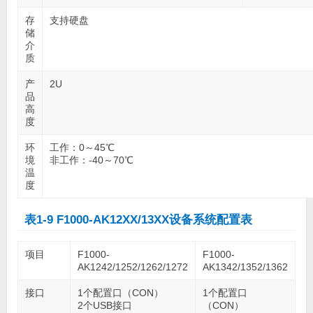
存
支持硬盘
储
介
质
产
2U
品
高
度
环
工作：0～45℃
境
非工作：-40～70℃
温
度
表1-9 F1000-AK12XX/13XX设备系统配置表
项目
F1000-
F1000-
AK1242/1252/1262/1272
AK1342/1352/1362
接口
1个配置口（CON）
1个配置口
2个USB接口
（CON）