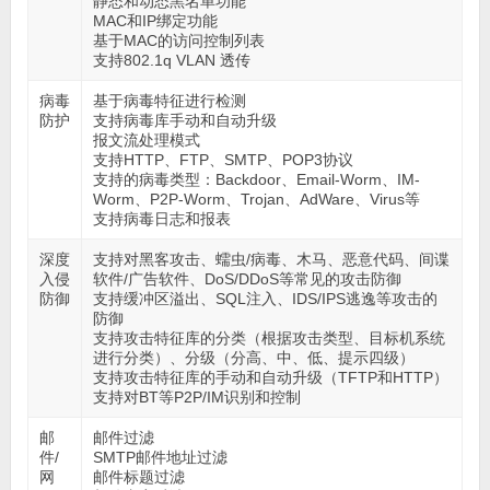
静态和动态黑名单功能
MAC和IP绑定功能
基于MAC的访问控制列表
支持802.1q VLAN 透传
病毒
基于病毒特征进行检测
防护
支持病毒库手动和自动升级
报文流处理模式
支持HTTP、FTP、SMTP、POP3协议
支持的病毒类型：Backdoor、Email-Worm、IM-
Worm、P2P-Worm、Trojan、AdWare、Virus等
支持病毒日志和报表
深度
支持对黑客攻击、蠕虫/病毒、木马、恶意代码、间谍
入侵
软件/广告软件、DoS/DDoS等常见的攻击防御
防御
支持缓冲区溢出、SQL注入、IDS/IPS逃逸等攻击的
防御
支持攻击特征库的分类（根据攻击类型、目标机系统
进行分类）、分级（分高、中、低、提示四级）
支持攻击特征库的手动和自动升级（TFTP和HTTP）
支持对BT等P2P/IM识别和控制
邮
邮件过滤
件/
SMTP邮件地址过滤
网
邮件标题过滤