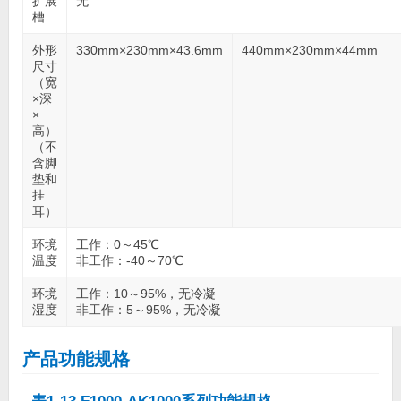
扩展
无
槽
外形
330mm×230mm×43.6mm
440mm×230mm×44mm
尺寸
（宽
×深
×
高）
（不
含脚
垫和
挂
耳）
环境
工作：0～45℃
温度
非工作：-40～70℃
环境
工作：10～95%，无冷凝
湿度
非工作：5～95%，无冷凝
产品功能规格