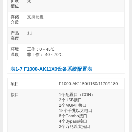
扩展
无
槽位
存储
支持硬盘
介质
产品
1U
高度
环境
工作：0～45℃
温度
非工作：-40～70℃
表1-7 F1000-AK11X0设备系统配置表
项目
F1000-AK1150/1160/1170/1180
接口
1个配置口（CON）
2个USB接口
2个MGMT接口
18个千兆以太电口
8个Combo接口
4个Bypass接口
2个万兆以太光口