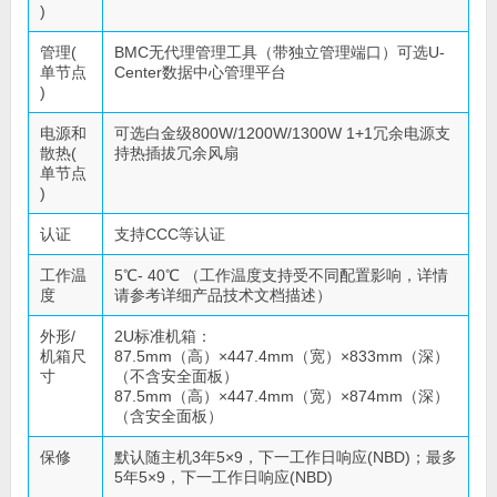
)
管理(
BMC无代理管理工具（带独立管理端口）可选U-
单节点
Center数据中心管理平台
)
电源和
可选白金级800W/1200W/1300W 1+1冗余电源支
散热(
持热插拔冗余风扇
单节点
)
认证
支持CCC等认证
工作温
5℃- 40℃ （工作温度支持受不同配置影响，详情
度
请参考详细产品技术文档描述）
外形/
2U标准机箱：
机箱尺
87.5mm（高）×447.4mm（宽）×833mm（深）
寸
（不含安全面板）
87.5mm（高）×447.4mm（宽）×874mm（深）
（含安全面板）
保修
默认随主机3年5×9，下一工作日响应(NBD)；最多
5年5×9，下一工作日响应(NBD)