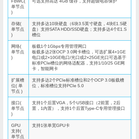
FBWC(
可选支持高达 4GB 缓存，支持超级电容保护
单节点
)
存储(
支持多达10块硬盘（6块3.5英寸硬盘，4块E1.S硬
单节点
盘）支持SATA HDD/SSD硬盘；支持多达4个E1.S
)
槽位
网络(
板载1个1Gbps专用管理网口
单节点
板载多达2张OCP 3.0网卡槽位，可选扩展4×1GE
)
电口或2×10GE电口/光口或2×25GE光口可选基于
标准PCIe槽位的网络适配器，支持1/10/25 GE网
卡，智能网卡
扩展槽
支持多达2个PCIe标准槽位和2个OCP 3.0板载槽
位( 单
位，标准槽位支持PCIe 5.0
节点 )
接口(
支持1个后置VGA，5个USB接口（2前置，2后
单节点
置，1内置），支持1个后置Type-C专用管理接口
)
GPU
支持1张单宽GPU卡
支持(
单节点