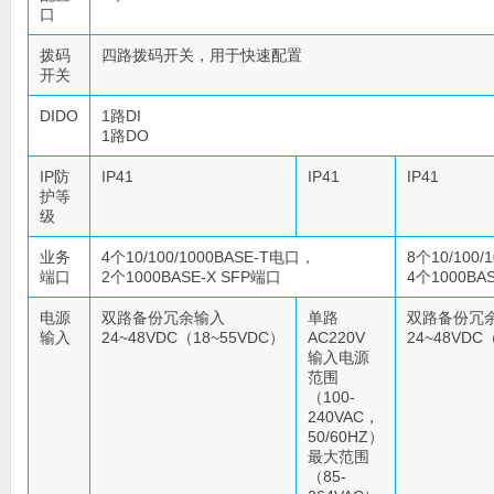
口
拨码
四路拨码开关，用于快速配置
开关
DIDO
1路DI
1路DO
IP防
IP41
IP41
IP41
护等
级
业务
4个10/100/1000BASE-T电口，
8个10/100
端口
2个1000BASE-X SFP端口
4个1000BA
电源
双路备份冗余输入
单路
双路备份冗
输入
24~48VDC（18~55VDC）
AC220V
24~48VDC
输入电源
范围
（100-
240VAC，
50/60HZ）
最大范围
（85-