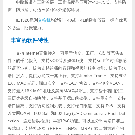
一，电路板带有三防涂层，工作温度范围可达-40~75℃。支持防
雷、防浪涌，可适应多种室外恶劣环境。
IE4320系列
交换机
均达到IP40或IP41的防护等级，拥有优秀
的防尘、防振能力。
丰富的软件特性
支持Internet宽带接入，可用于轨交、工厂、安防等恶劣条
件下的千兆接入，支持VOD等多媒体服务，支持VoIP等时延敏感
的语音业务。提供支持组播的音频和视频的服务功能，提供千兆
端口接入，提供万兆或千兆上行。支持Jumbo Frame，支持802.
1X，MAC认证，端口安全，支持LACP协议，支持4K个VLAN，
支持最大16K MAC地址及黑洞MAC等特性，支持基于端口的二
三层优先级自动映射，支持基于端口的镜像，支持重定向，支持
端口隔离，支持访问控制列表，支持端口限速，支持IPv6，支持
以太网OAM：802.3ah 和802.1ag (CFD:Connectivity Fault Det
ection，连通错误检测）丰富IPv6功能。可以区分环网端口和业
务端口，支持将环网（RRPP、ERPS、MRP）端口划为独立的