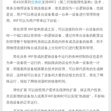
IE4320系列
交换机
支持IRF2（第二代智能弹性架构）技术，
将多台物理设备互相连接起来，使其虚拟为一台逻辑设备，也就
是说，用户可以将这多台设备看成一台单一设备进行管理和使
用。IRF可以为用户带来以下好处：
简化管理 IRF架构形成之后，可以连接到任何一台设备的任
何一个端口就以登录统一的逻辑设备，通过对单台设备的配置达
到管理整个智能弹性系统以及系统内所有成员设备的效果，而不
用物理连接到每台成员设备上分别对它们进行配置和管理。
简化业务 IRF形成的逻辑设备中运行的各种控制协议也是作
为单一设备统一运行的，例如路由协议会作为单一设备统一计
算，而随着跨设备链路聚合技术的应用，可以替代原有的生成树
协议，这样就可以省去了设备间大量协议报文的交互，简化了网
络运行，缩短了网络动荡时的收敛时间。
弹性扩展 可以按照用户需求实现弹性扩展，保证用户投资。
并且新增的设备加入或离开IRF架构时可以实现“热插拔”，不影响
其他设备的正常运行。
高可靠 IRF的高可靠性体现在链路，设备和协议三个方面。