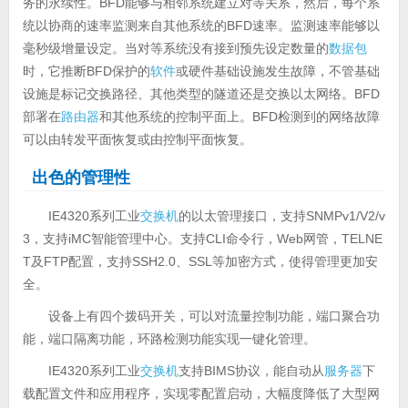
务的永续性。BFD能够与相邻系统建立对等关系，然后，每个系
统以协商的速率监测来自其他系统的BFD速率。监测速率能够以
毫秒级增量设定。当对等系统没有接到预先设定数量的
数据包
时，它推断BFD保护的
软件
或硬件基础设施发生故障，不管基础
设施是标记交换路径、其他类型的隧道还是交换以太网络。BFD
部署在
路由器
和其他系统的控制平面上。BFD检测到的网络故障
可以由转发平面恢复或由控制平面恢复。
出色的管理性
IE4320系列工业
交换机
的以太管理接口，支持SNMPv1/V2/v
3，支持iMC智能管理中心。支持CLI命令行，Web网管，TELNE
T及FTP配置，支持SSH2.0、SSL等加密方式，使得管理更加安
全。
设备上有四个拨码开关，可以对流量控制功能，端口聚合功
能，端口隔离功能，环路检测功能实现一键化管理。
IE4320系列工业
交换机
支持BIMS协议，能自动从
服务器
下
载配置文件和应用程序，实现零配置启动，大幅度降低了大型网