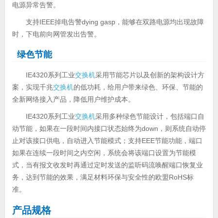
电源异常告警。
支持IEEE掉电告警dying gasp，能够在双路电源均出现故障
时，下电前向网管发出告警。
绿色节能
IE4320系列工业
交换机
采用节能芯片以及创新的架构设计方
案，实现千兆
交换机
的低功耗，给用户带来绿色、环保、节能的
全新网络接入产品，降低用户维护成本。
IE4320系列工业
交换机
采用多种绿色节能设计，包括端口自
动节能，如果在一段时间内接口状态始终为down，则系统自动停
止对该接口供电，自动进入节能模式；支持EEE节能功能，端口
如果在连续一段时间之内空闲，系统会将该端口设置为节能模
式，当有报文收发时再通过定时发送的监听码流唤醒端口恢复业
务，达到节能的效果，满足材料环保与安全性的欧盟RoHS标
准。
产品规格