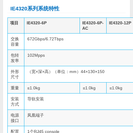
IE4320系列系统特性
项目
IE4320-6P
IE4320-6P-
IE4320-12P
AC
交换
672Gbps/6.72Tbps
容量
包转
102Mpps
发率
外形
（宽×深×高）（单位：mm）44×130×150
尺寸
重量
≤1.0kg
≤1.0kg
≤1.0kg
安装
导轨安装
方式
电源
凤凰端子
接口
配置
1个RJ45 console