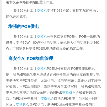
络和复杂网络的初始配置工作量。
IE4320系列工业
交换机
支持Tr069协议，支持零配置开局，
简化开局成本。
增强的POE供电
IE4320系列工业
交换机
分别包括支持POE+、POE++供电的
设备，支持30W、60W的供电功率，单机最大供电功率达到360
W，可保证各种需要POE供电的终端设备的稳定工作。
高安全AI POE智能管理
IE4320系列工业
交换机
POE型号支持AI POE智能供电系
统，AI PoE智能供电系统是通过AI软件算法的自适应自调整，完
美解决客户PD种类多、无法供电、掉电等问题，真正达到零维护
的效果，当PD出现短路、断路等突发异常情况时，AI PoE智能供
电系统会立即启动自我保护，确保PoE
交换机
不会被破坏或烧
毁。当PD业务中断时，
交换机
会自动给PD断电，当间隔一段时
间后，
交换机
会跟PD供电，解决PD因意外故障中断业务的问