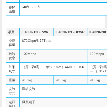
存储
-40℃～85℃
温度
项目
IE4300-12P-PWR
IE4320-12P-UPWR
IE4320-20
交换
672Gbps/6.72Tbps
容量
包转
102Mpps
120Mpps
发率
外形
（宽×深×高）（单位：mm）44×130×150
（宽×深×
尺寸
mm）84×1
重量
≤1.0kg
≤1.0kg
≤1.6kg
安装
导轨安装
方式
电源
凤凰端子
接口