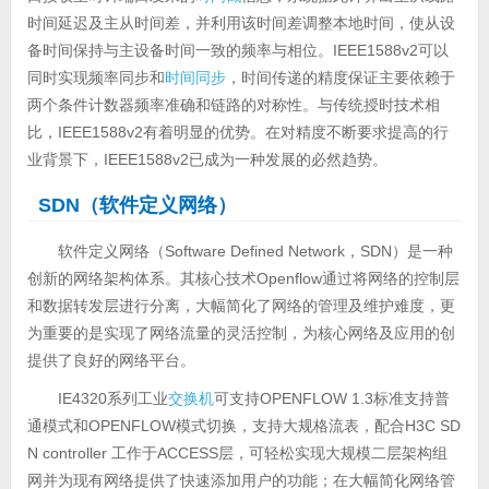
时间延迟及主从时间差，并利用该时间差调整本地时间，使从设
备时间保持与主设备时间一致的频率与相位。IEEE1588v2可以
同时实现频率同步和
时间同步
，时间传递的精度保证主要依赖于
两个条件计数器频率准确和链路的对称性。与传统授时技术相
比，IEEE1588v2有着明显的优势。在对精度不断要求提高的行
业背景下，IEEE1588v2已成为一种发展的必然趋势。
SDN（软件定义网络）
软件定义网络（Software Defined Network，SDN）是一种
创新的网络架构体系。其核心技术Openflow通过将网络的控制层
和数据转发层进行分离，大幅简化了网络的管理及维护难度，更
为重要的是实现了网络流量的灵活控制，为核心网络及应用的创
提供了良好的网络平台。
IE4320系列工业
交换机
可支持OPENFLOW 1.3标准支持普
通模式和OPENFLOW模式切换，支持大规格流表，配合H3C SD
N controller 工作于ACCESS层，可轻松实现大规模二层架构组
网并为现有网络提供了快速添加用户的功能；在大幅简化网络管