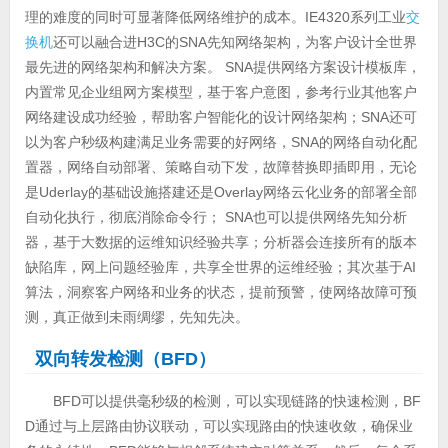
理的难度的同时可显著降低网络维护的成本。IE4320系列工业
交
换机
还可以融合进H3C的SNA先知网络架构，为客户设计全世界
最先进的网络架构和解决方案。 SNA提供网络方案设计模板库，
内置常见企业组网方案模型，基于客户意图，参考行业其他客户
网络建设成功经验，帮助客户智能化的设计网络架构；SNA还可
以为客户秒级构建满足业务需要的好网络，SNA的网络自动化配
置器，网络自动部署、策略自动下发，故障替换即插即用，无论
是Uderlay的基础设施搭建还是Overlay网络云化业务的部署全部
自动化执行，彻底消除命令行； SNA也可以提供网络先知分析
器，基于大数据的运维知识经验共享；分析器会连接所有的版本
缺陷库，网上问题经验库，共享全世界的运维经验；其次基于AI
算法，洞察客户网络和业务的状态，提前预警，使网络故障可预
测，真正做到未雨绸缪，先知先决。
双向转发检测（BFD）
BFD可以提供毫秒级的检测，可以实现链路的快速检测，BF
D通过与上层路由协议联动，可以实现路由的快速收敛，确保业